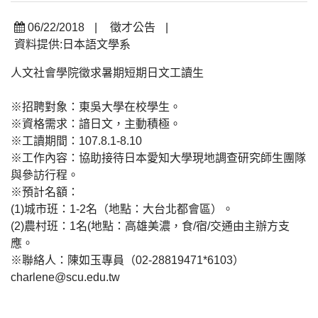
06/22/2018
|
徵才公告
|
資料提供:日本語文學系
人文社會學院徵求暑期短期日文工讀生
※招聘對象：東吳大學在校學生。
※資格需求：諳日文，主動積極。
※工讀期間：107.8.1-8.10
※工作內容：協助接待日本愛知大學現地調查研究師生團隊
與參訪行程。
※預計名額：
(1)城市班：1-2名（地點：大台北都會區）。
(2)農村班：1名(地點：高雄美濃，食/宿/交通由主辦方支
應。
※聯絡人：陳如玉專員（02-28819471*6103）
charlene@scu.edu.tw