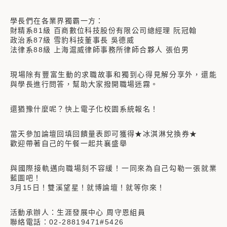
學長們在各業界獨霸一方：
財精系81級 百商數位科技股份有限公司總經理 阮冠翰
政治系87級 雪豹科技董事長 吳德威
法律系88級 上海滬威律師事務所律師合夥人 張伯男
現場除有豐富生動的求職故事和獨到心得見解分享外，還能
與學長進行問答，幫助大家撥開職場迷霧。
還猶豫什麼呢？快上電子化校園系統報名！
當天參加論壇回填回饋量表即可獲得★冰淇淋兌換券★
歡迎帶著自己的午餐一起共襄盛舉
與國際接軌邁向職場刻不容緩！一同來為自己勾勒一張就業
藍圖吧！
3月15日！雙溪望星！就博論壇！就等你來！
活動承辦人：生涯發展中心 周守恩組員
聯絡電話：02-28819471#5426