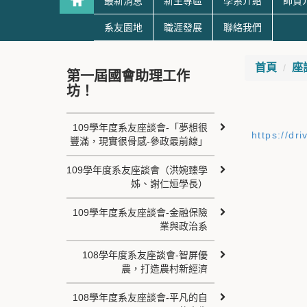
最新消息
新生專區
學系介紹
師資
系友園地
職涯發展
聯絡我們
首頁
座
第一屆國會助理工作
坊！
109學年度系友座談會-「夢想很
https://d
豐滿，現實很骨感-參政最前線」
109學年度系友座談會（洪婉臻學
姊、謝仁烜學長）
109學年度系友座談會-金融保險
業與政治系
108學年度系友座談會-智屏優
農，打造農村新經濟
108學年度系友座談會-平凡的自