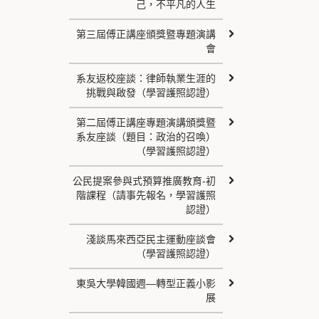
己，不平凡的人生
第三屆傅正講座頒獎暨專題演講
會
系友返校座談：律師執業生涯的
挑戰與啟發（學習護照認證）
第二屆傅正講座專題演講頒獎暨
系友座談（題目：政治的召喚）
（學習護照認證）
公民提案參與式預算推廣教育-初
階課程（請事先報名，學習護照
認證）
淺談馬來西亞民主運動座談會
（學習護照認證）
東吳大學韓國週—轉型正義小影
展