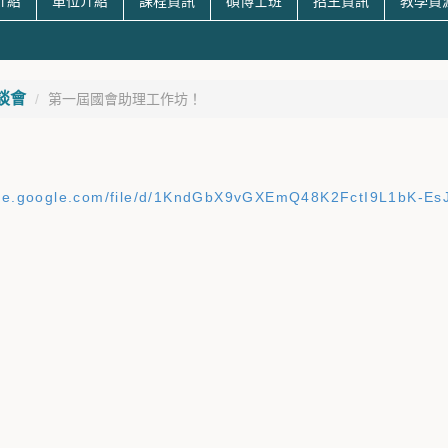
介紹
單位介紹
課程資訊
碩博士班
招生資訊
教學資
談會
第一屆國會助理工作坊！
rive.google.com/file/d/1KndGbX9vGXEmQ48K2FctI9L1bK-Es