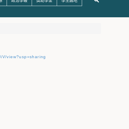
源
政治學報
獎助學金
學生園地
JiV/view?usp=sharing