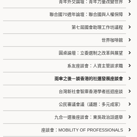
青年外交論壇：青年力量改變世界
聯合國70週年論壇：聯合國與人權保障
第七屆國會助理工作坊議程
世界咖啡館
圓桌論壇：立委選制之改革與展望
系友座談會：人資主管談求職
雨傘之後－談香港的社運發展座談會
台灣新社會智庫香港學者巡迴座談
公民審議會議（議題：多元成家）
九合一選後座談會：東吳政治話選舉
座談會：MOBILITY OF PROFESSIONALS