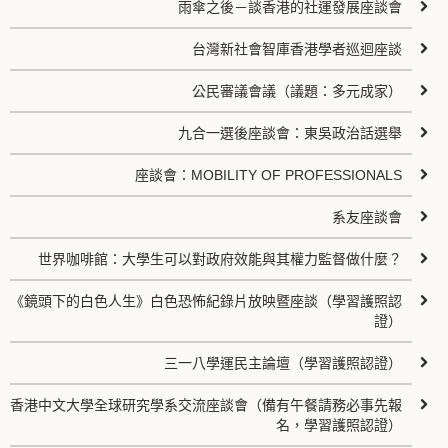
雨傘之後－談香港的社運發展座談會
台灣新社會智庫香港學者巡迴座談
公民審議會議（議題：多元成家）
九合一選後座談會：東吳政治話選舉
座談會：MOBILITY OF PROFESSIONALS
系友座談會
世界咖啡館：大學生可以對政府效能與其權力監督做什麼？
《鏡頭下的白色人生》白色恐怖紀錄片放映暨座談（學習護照認
證）
三一八學運民主論壇（學習護照認證）
香港中文大學全球研究學系交流座談會（備有午餐請務必事先報
名，學習護照認證）