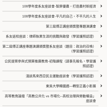
108學年度系友座談會-智屏優農，打造農村新經濟
108學年度系友座談會-平凡的自己，不平凡的人生
第三屆傅正講座頒獎暨專題演講會
系友返校座談：律師執業生涯的挑戰與啟發（學習護照認證）
第二屆傅正講座專題演講頒獎暨系友座談（題目：政治的召喚）
（學習護照認證）
公民提案參與式預算推廣教育-初階課程（請事先報名，學習護
照認證）
淺談馬來西亞民主運動座談會（學習護照認證）
東吳大學韓國週—轉型正義小影展
高等教育論壇「高教公共化 vs 市場化--高校治理與勞動權益」
座談會