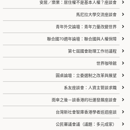
安居／樂業：居住權不是基本人權？座談會
馬尼拉大學交流座談會
青年外交論壇：青年力量改變世界
聯合國70週年論壇：聯合國與人權保障
第七屆國會助理工作坊議程
世界咖啡館
圓桌論壇：立委選制之改革與展望
系友座談會：人資主管談求職
雨傘之後－談香港的社運發展座談會
台灣新社會智庫香港學者巡迴座談
公民審議會議（議題：多元成家）