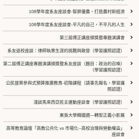
108學年度系友座談會-智屏優農，打造農村新經濟
108學年度系友座談會-平凡的自己，不平凡的人生
第三屆傅正講座頒獎暨專題演講會
系友返校座談：律師執業生涯的挑戰與啟發（學習護照認證）
第二屆傅正講座專題演講頒獎暨系友座談（題目：政治的召喚）
（學習護照認證）
公民提案參與式預算推廣教育-初階課程（請事先報名，學習護
照認證）
淺談馬來西亞民主運動座談會（學習護照認證）
東吳大學韓國週—轉型正義小影展
高等教育論壇「高教公共化 vs 市場化--高校治理與勞動權益」
座談會