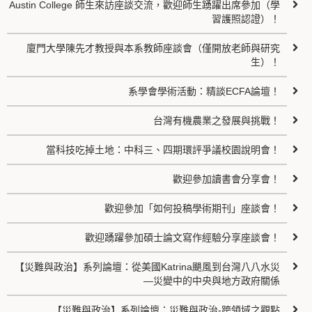
Austin College 師生來訪座談交流，歡迎師生踴躍出席參加（學
習護照認證）！
廈門大學陳先才教授與本系教師座談會（僅開放老師與研究
生）！
系學會學術活動：精談ECFA論壇！
台灣有機農業之發展與挑戰！
當科技吃掉土地：中科三、四期環評爭議校園說明會！
歡迎參加讀書會分享會！
歡迎參加「如何投稿學術期刊」座談會！
歡迎踴躍參加碩士論文寫作經驗分享座談會！
【災難與政治】系列論壇：從美國Katrina颶風到台灣八八水災
—災變中的中央與地方政府關係
【災難與政治】系列論壇：災難與政治-跨領域之觀點