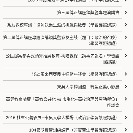
108學年度系友座談會-平凡的自己，不平凡的人生
第三屆傅正講座頒獎暨專題演講會
系友返校座談：律師執業生涯的挑戰與啟發（學習護照認證）
第二屆傅正講座專題演講頒獎暨系友座談（題目：政治的召喚）
（學習護照認證）
公民提案參與式預算推廣教育-初階課程（請事先報名，學習護
照認證）
淺談馬來西亞民主運動座談會（學習護照認證）
東吳大學韓國週—轉型正義小影展
高等教育論壇「高教公共化 vs 市場化--高校治理與勞動權益」
座談會
2016 社會公義影展─東吳大學人權場（政治系學習護照認證）
104暑期實習訓練課程（非實習生學習護照認證）