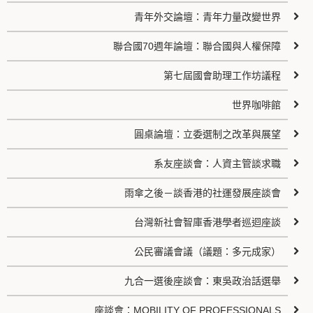
青年外交論壇：青年力量改變世界
聯合國70週年論壇：聯合國與人權保障
第七屆國會助理工作坊議程
世界咖啡館
圓桌論壇：立委選制之改革與展望
系友座談會：人資主管談求職
雨傘之後－談香港的社運發展座談會
台灣新社會智庫香港學者巡迴座談
公民審議會議（議題：多元成家）
九合一選後座談會：東吳政治話選舉
座談會：MOBILITY OF PROFESSIONALS