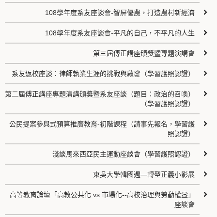
108學年度系友座談會-智屏優農，打造農村新經濟
108學年度系友座談會-平凡的自己，不平凡的人生
第三屆傅正講座頒獎暨專題演講會
系友返校座談：律師執業生涯的挑戰與啟發（學習護照認證）
第二屆傅正講座專題演講頒獎暨系友座談（題目：政治的召喚）
（學習護照認證）
公民提案參與式預算推廣教育-初階課程（請事先報名，學習護
照認證）
淺談馬來西亞民主運動座談會（學習護照認證）
東吳大學韓國週—轉型正義小影展
高等教育論壇「高教公共化 vs 市場化--高校治理與勞動權益」
座談會