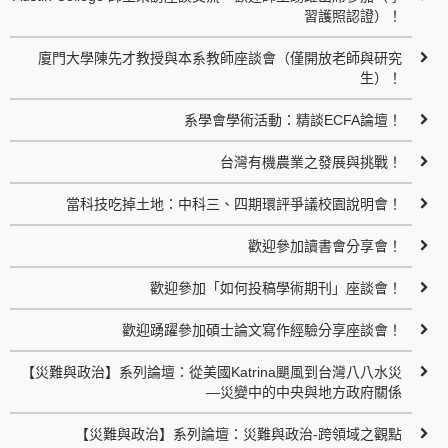
習護照認證）！
廈門大學陳先才教授與本系教師座談會（僅開放老師與研究
生）！
系學會學術活動：精談ECFA論壇！
台灣有機農業之發展與挑戰！
當科技吃掉土地：中科三、四期環評爭議校園說明會！
歡迎參加讀書會分享會！
歡迎參加「如何投稿學術期刊」座談會！
歡迎踴躍參加碩士論文寫作經驗分享座談會！
【災難與政治】系列論壇：從美國Katrina颶風到台灣八八水災
—災變中的中央與地方政府關係
【災難與政治】系列論壇：災難與政治-跨領域之觀點