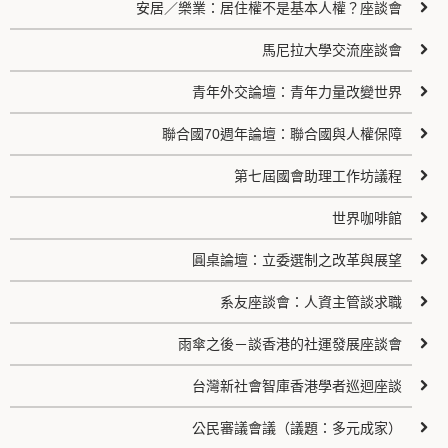
安居／樂業：居住權不是基本人權？座談會
馬尼拉大學交流座談會
青年外交論壇：青年力量改變世界
聯合國70週年論壇：聯合國與人權保障
第七屆國會助理工作坊議程
世界咖啡館
圓桌論壇：立委選制之改革與展望
系友座談會：人資主管談求職
雨傘之後－談香港的社運發展座談會
台灣新社會智庫香港學者巡迴座談
公民審議會議（議題：多元成家）