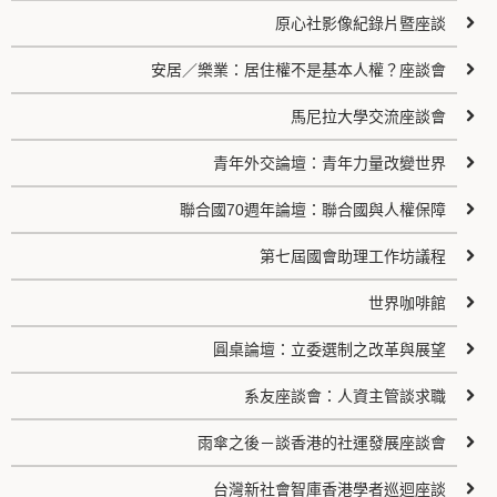
原心社影像紀錄片暨座談
安居／樂業：居住權不是基本人權？座談會
馬尼拉大學交流座談會
青年外交論壇：青年力量改變世界
聯合國70週年論壇：聯合國與人權保障
第七屆國會助理工作坊議程
世界咖啡館
圓桌論壇：立委選制之改革與展望
系友座談會：人資主管談求職
雨傘之後－談香港的社運發展座談會
台灣新社會智庫香港學者巡迴座談