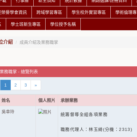
下載
行事曆
新生須知
統計數據
網路選課/註冊資料
斐榮譽學會資訊
跨域學習專區
學生校外實習專區
學術倫理專
區
學士班新生專區
學位授予名稱
位介紹
成員介紹及業務職掌
業務職掌 - 總覽列表
1
2
3
»
姓名
個人照片
承辦業務
吳幸玲
統籌督導全組各項業務
職務代理人：林玉綺(分機：2313)