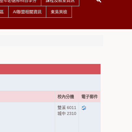
歷年必選修科目學分
課程及教室資訊
區
AI聯盟相關資訊
東吳英檢
校內分機
電子郵件
雙溪 6011
城中 2310