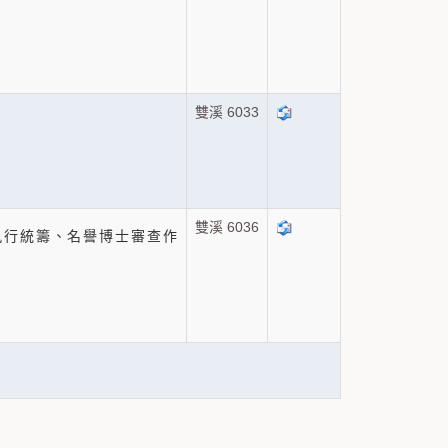
雙溪 6033
雙溪 6036
執行統籌、名譽博士審查作