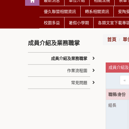
最新消息
單位介紹
相關法規
表單
優久聯盟相關資訊
轉系相關資訊
斐陶
校園多益
暑假小學期
各類文宣下載專
首頁
單
成員介紹及業務職掌
成員介紹及業務職掌
成員介紹及
作業流程圖
«
常見問題
職稱/身份
組長