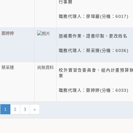
行事曆
職務代理人：廖瑋麗(分機：6017)
鄭婷婷
退補費作業、證書印製、更改姓名
職務代理人：蔡采臻(分機：6036)
蔡采臻
尚無資料
校外實習含委員會、組內計畫預算
業
職務代理人：鄭婷婷(分機：6033)
1
2
3
»