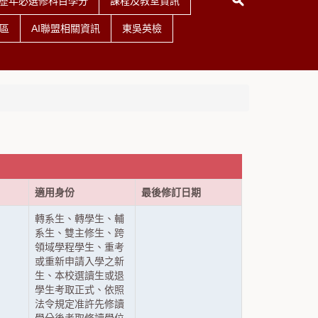
歷年必選修科目學分
課程及教室資訊
區
AI聯盟相關資訊
東吳英檢
適用身份
最後修訂日期
轉系生、轉學生、輔
系生、雙主修生、跨
領域學程學生、重考
或重新申請入學之新
生、本校選讀生或退
學生考取正式、依照
法令規定准許先修讀