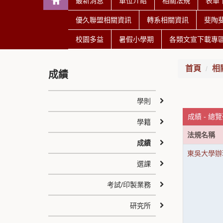
最新消息
單位介紹
相關法規
表單
優久聯盟相關資訊
轉系相關資訊
斐陶
校園多益
暑假小學期
各類文宣下載專
首頁
相
成績
學則
成績 - 總
學籍
法規名稱
成績
東吳大學辦
選課
考試/印製業務
研究所