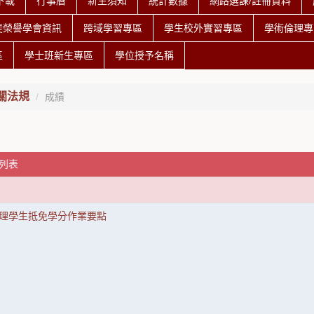
下載
行事曆
新生須知
統計數據
網路選課/註冊資料
斐榮譽學會資訊
跨域學習專區
學生校外實習專區
學術倫理專
區
學士班新生專區
學位授予名稱
關法規
成績
覽列表
理學生抵免學分作業要點