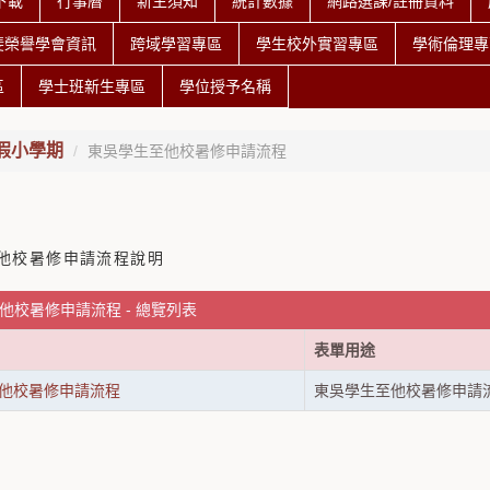
下載
行事曆
新生須知
統計數據
網路選課/註冊資料
斐榮譽學會資訊
跨域學習專區
學生校外實習專區
學術倫理專
區
學士班新生專區
學位授予名稱
假小學期
東吳學生至他校暑修申請流程
他校暑修申請流程說明
他校暑修申請流程 - 總覽列表
表單用途
他校暑修申請流程
東吳學生至他校暑修申請