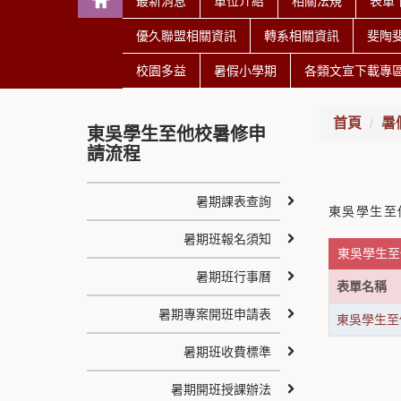
最新消息
單位介紹
相關法規
表單
優久聯盟相關資訊
轉系相關資訊
斐陶
校園多益
暑假小學期
各類文宣下載專
首頁
暑
東吳學生至他校暑修申
請流程
暑期課表查詢
東吳學生至
暑期班報名須知
東吳學生至
暑期班行事曆
表單名稱
暑期專案開班申請表
東吳學生至
暑期班收費標準
暑期開班授課辦法