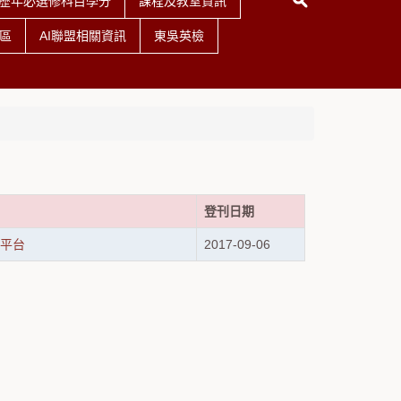
歷年必選修科目學分
課程及教室資訊
區
AI聯盟相關資訊
東吳英檢
登刊日期
理平台
2017-09-06