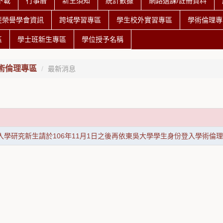
下載
行事曆
新生須知
統計數據
網路選課/註冊資料
斐榮譽學會資訊
跨域學習專區
學生校外實習專區
學術倫理專
區
學士班新生專區
學位授予名稱
術倫理專區
最新消息
度入學研究新生請於106年11月1日之後再依東吳大學學生身份登入學術倫