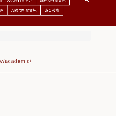
歷年必選修科目學分
課程及教室資訊
區
AI聯盟相關資訊
東吳英檢
tw/academic/