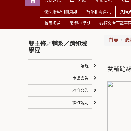
最新消息
單位介紹
相關法規
表單
優久聯盟相關資訊
轉系相關資訊
斐陶
校園多益
暑假小學期
各類文宣下載專
首頁
跨
雙主修／輔系／跨領域
學程
法規
雙輔跨
申請公告
核淮公告
操作說明