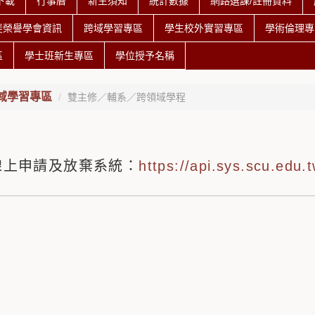
下載
行事曆
新生須知
統計數據
網路選課/註冊資料
斐榮譽學會資訊
跨域學習專區
學生校外實習專區
學術倫理專
區
學士班新生專區
學位授予名稱
域學習專區
雙主修／輔系／跨領域學程
線上申請及放棄系統：
https://api.sys.scu.edu.