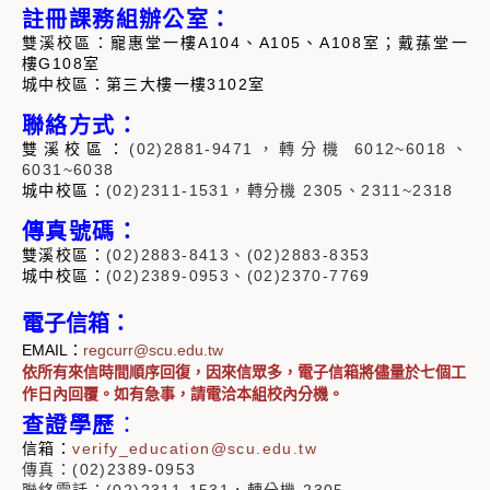
註冊課務組辦公室：
雙溪校區：寵惠堂
一樓
A104
、
A105、A108室；戴蓀堂一
樓G108
室
城中校區：第三大樓一樓
3102
室
聯絡方式：
雙溪校區：
(02)2881-9471，轉分機 6012~6018、
6031~6038
城中校區：
(
02)2311-1531，轉
分機 2305、2311~2318
傳真號碼：
雙溪校區：
(02)2883-8413
、
(02)2883-8353
城中校區：
(
02)2389-0953
、(02)2370-7769
電子信箱：
EMAIL：
regcurr@scu.edu.tw
依所有來信時間順序回復，因來信眾多，
電子信箱將儘量於七個工
作日內回覆。如有急事，請電洽本組校內分機。
查證學歷
：
信箱：
verify_education@scu.edu.tw
傳真：(02)2389-0953
聯絡電話：(02)2311-1531，轉分機 2305