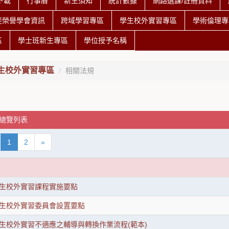
下載
行事曆
新生須知
統計數據
網路選課/註冊資料
斐榮譽學會資訊
跨域學習專區
學生校外實習專區
學術倫理專
區
學士班新生專區
學位授予名稱
生校外實習專區
相關法規
 總覽列表
1
2
»
生校外實習課程實施要點
生校外實習委員會設置要點
生校外實習不適應之輔導與轉換作業流程(範本)