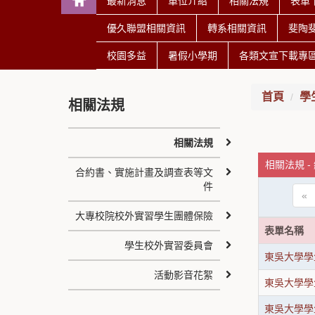
最新消息
單位介紹
相關法規
表單
優久聯盟相關資訊
轉系相關資訊
斐陶
校園多益
暑假小學期
各類文宣下載專
首頁
學
相關法規
相關法規
相關法規 -
合約書、實施計畫及調查表等文
件
«
大專校院校外實習學生團體保險
表單名稱
學生校外實習委員會
東吳大學學
活動影音花絮
東吳大學學
東吳大學學