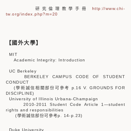
研究倫理教學手冊
http://www.chi-
tw.org/index.php?m=20
【國外大學】
MIT
Academic Integrity: Introduction
UC Berkeley
BERKELEY CAMPUS CODE OF STUDENT
CONDUCT
(學術誠信相關部份可參考 p.16 V. GROUNDS FOR
DISCIPLINE)
University of Illinois Urbana-Champaign
2010-2011 Student Code Article 1—student
rights and responsibilities
(學術誠信部份可參考p. 14-p.23)
Duke University