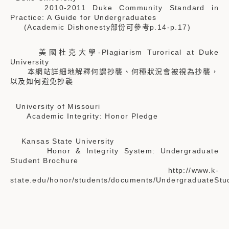
2010-2011 Duke Community Standard in
Practice: A Guide for Undergraduates
(Academic Dishonesty部份可參考p.14-p.17)
美國杜克大學-Plagiarism Turorical at Duke
University
本網站詳細地解釋何謂抄襲、何種狀況會被視為抄襲，
以及如何避免抄襲
University of Missouri
Academic Integrity: Honor Pledge
Kansas State University
Honor & Integrity System: Undergraduate
Student Brochure
http://www.k-
state.edu/honor/students/documents/UndergraduateStu