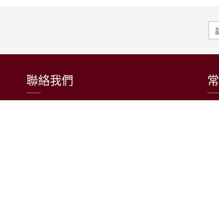
聯絡我們
常
東吳大學日本語文學系
〒111002 台北市士林區臨溪路70號
R1018室 | 學士班、進修學士班
R1002室 | 碩博士班
連絡電話：(02)2881-9471
學士班：分機 6522~6525
進修學士班：分機 6526
碩博士班：分機 6532
電子信箱：japanese@scu.edu.tw