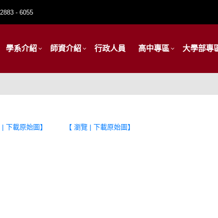
2883 - 6055
學系介紹
師資介紹
行政人員
高中專區
大學部專
 | 下載原始圖】
【 瀏覽 | 下載原始圖】