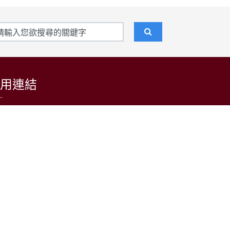
用連結
東吳大學招生資訊網
台灣日語教育學會
LARP at SCU 日語學習者語料庫
公益財團法人日本台灣交流協會台北事務所
中央通訊社
中央廣播電台(日本語)
台灣光華雜誌(日本語)