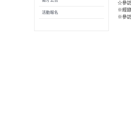
徵才公告
☆參訪日
※經
活動報名
※參