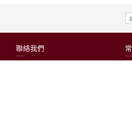
聯絡我們
常
東吳大學日本語文學系
〒111002 台北市士林區臨溪路70號
R1018室 | 學士班、進修學士班
R1002室 | 碩博士班
連絡電話：(02)2881-9471
學士班：分機 6522~6525
進修學士班：分機 6526
碩博士班：分機 6532
電子信箱：japanese@scu.edu.tw