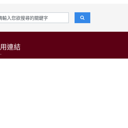
用連結
東吳大學招生資訊網
台灣日語教育學會
LARP at SCU 日語學習者語料庫
公益財團法人日本台灣交流協會台北事務所
中央通訊社
中央廣播電台(日本語)
台灣光華雜誌(日本語)