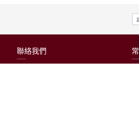
聯絡我們
常
東吳大學日本語文學系
〒111002 台北市士林區臨溪路70號
R1018室 | 學士班、進修學士班
R1002室 | 碩博士班
連絡電話：(02)2881-9471
學士班：分機 6522~6525
進修學士班：分機 6526
碩博士班：分機 6532
電子信箱：japanese@scu.edu.tw