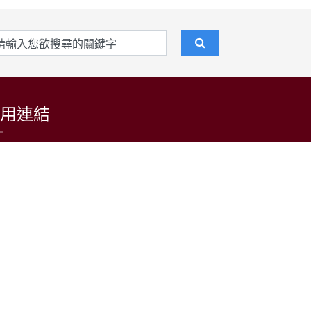
用連結
東吳大學招生資訊網
台灣日語教育學會
LARP at SCU 日語學習者語料庫
公益財團法人日本台灣交流協會台北事務所
中央通訊社
中央廣播電台(日本語)
台灣光華雜誌(日本語)