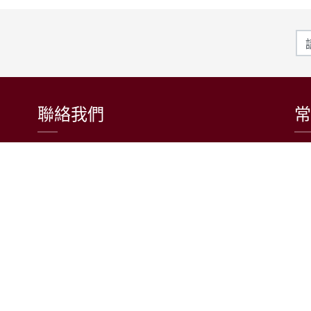
聯絡我們
常
東吳大學日本語文學系
〒111002 台北市士林區臨溪路70號
R1018室 | 學士班、進修學士班
R1002室 | 碩博士班
連絡電話：(02)2881-9471
學士班：分機 6522~6525
進修學士班：分機 6526
碩博士班：分機 6532
電子信箱：japanese@scu.edu.tw