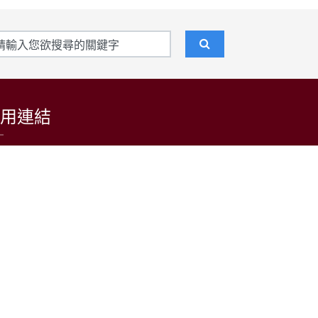
用連結
東吳大學招生資訊網
台灣日語教育學會
LARP at SCU 日語學習者語料庫
公益財團法人日本台灣交流協會台北事務所
中央通訊社
中央廣播電台(日本語)
台灣光華雜誌(日本語)