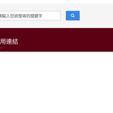
用連結
東吳大學招生資訊網
台灣日語教育學會
LARP at SCU 日語學習者語料庫
公益財團法人日本台灣交流協會台北事務所
中央通訊社
中央廣播電台(日本語)
台灣光華雜誌(日本語)