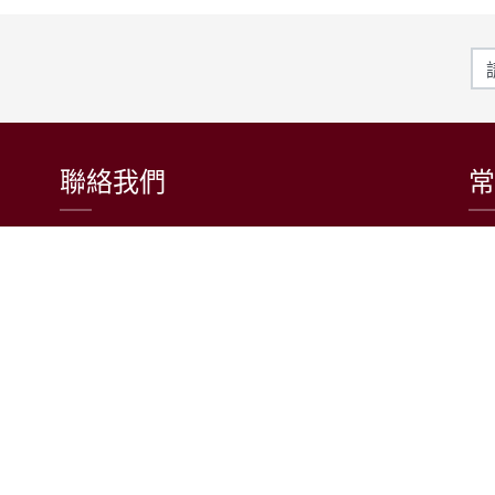
聯絡我們
常
東吳大學日本語文學系
〒111002 台北市士林區臨溪路70號
R1018室 | 學士班、進修學士班
R1002室 | 碩博士班
連絡電話：(02)2881-9471
學士班：分機 6522~6525
進修學士班：分機 6526
碩博士班：分機 6532
電子信箱：japanese@scu.edu.tw