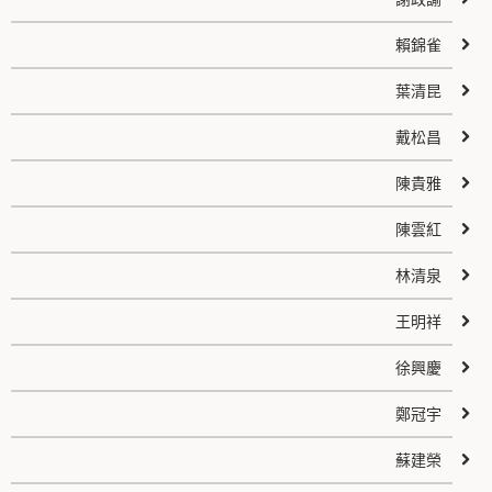
賴錦雀
葉清昆
戴松昌
陳貴雅
陳雲紅
林清泉
王明祥
徐興慶
鄭冠宇
蘇建榮