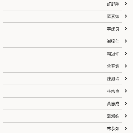
許舒翔
羅素如
李建良
謝達仁
賴冠仲
曾春雲
陳鳳玲
林宗良
黃志成
戴淑姝
林恭如