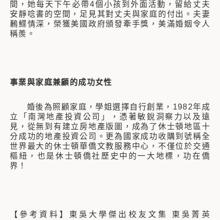
間，她每天下午必帶4個小孩到外面活動，留給丈夫
安靜唸書的空間，足見其對丈夫與家庭的付出。夫妻
鶼鰈情深，榮獲美國政府頒發牽手獎，美滿婚姻令人
稱羨。
事業與家庭兼顧的成功女性
婚後為照顧家庭，學姐選擇自行創業，1982年成
立「南灣地產投資公司」，憑著敏銳洞察力以及遠
見，從無到有建立房地產版圖，成為了休士頓地區十
分成功的地產投資公司。更為國家成功收購到號稱全
世界最大的休士頓華僑文教服務中心，不僅位於交通
樞紐，也是休士頓僑社歷史中的一大地標，功在僑
界！
【參考資料】東吳大學傑出校友文集 東吳菁英