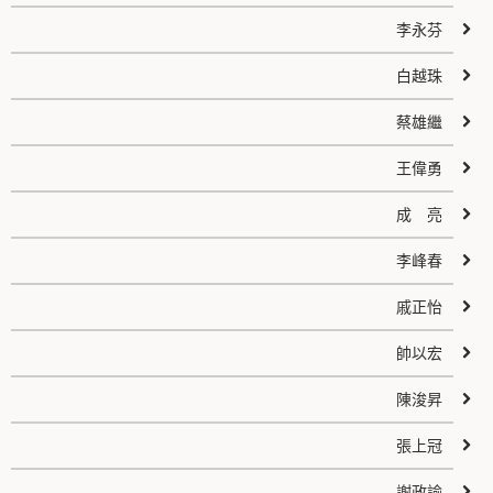
李永芬
白越珠
蔡雄繼
王偉勇
成 亮
李峰春
戚正怡
帥以宏
陳浚昇
張上冠
謝政諭