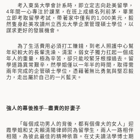
考入東吳大學會計系時，即立定志向赴美留學，
4年間一心專注於課業，在班上成績名列前茅，畢業
立即考取留學考試，帶著家中僅有的1,000美元，毅
然隻身赴美攻讀州立西北大學企業管理碩士學位，以
謀求更好的發展機會。
為了生活費用必須打工賺錢，到老人照護中心幫
年紀較大的長輩洗澡、清潔，弱女子獨力扛起一個成
年人的重量，極為辛苦，卻只能咬緊牙根撐過去。留
學道路異常艱辛，然學姐僅以一年半的時間，取得需
兩年完成的企管碩士學位，憑藉著無比勇氣與堅忍毅
力，走出屬於自己的一片藍天。
強人的幕後推手─盡責的好妻子
「每個成功男人的背後，都有個偉大的女人」迎
霞學姐和丈夫賴清陽律師同為留學生，兩人一路相伴
相隨，為彼此最佳的精神依靠。在丈夫讀法學博士期