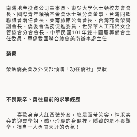
南灣地產投資公司董事長、
東吳大學休士頓校友會會
長、
國際青年領袖基金會休士頓分會董事、
台灣同鄉
聯誼會兩任會長、
美南旅館公會會長、
台灣商會榮譽
副會長、
僑委會僑務促進委員、
世界華人工商婦女企
管協會分會會長、
中華民國101年雙十國慶籌備會主
任委員、
華僑愛國聯合總會美南辦事處主任
榮譽
榮獲僑委會及外交部頒贈「功在僑社」獎狀
不畏艱辛、勇往直前的求學經歷
喜歡身穿大紅西裝外套，總是面帶笑容，神采奕
奕的迎霞學姐，嬌小玲瓏的身軀裡，隱藏的是不畏艱
辛，獨自一人勇闖天涯的勇氣！