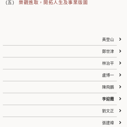
(五)
樂觀進取，開拓人生及事業版圖
黃登山
鄭世津
林治平
盧博一
陳飛鵬
李迎霞
劉文正
張建禕