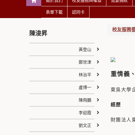
關於我們
校友服務與權益
我要捐款
表單下載
認同卡
校友服務
陳浚昇
黃登山
鄭世津
重情義、
林治平
盧博一
東吳大學企
陳飛鵬
經
李迎霞
財團法人
劉文正