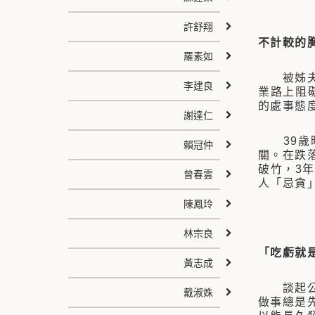
許舒翔
不計較的
羅素如
被姊夫延
李建良
業路上阻
的處事態
謝達仁
39歲時
賴冠仲
關。在跌
破竹，3
曾春雲
人「忌貪
陳鳳玲
林宗良
「吃虧就
黃志成
談起公司
戴淑姝
做事總是