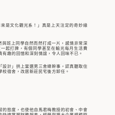
來是文化觀光系！」真是上天注定的奇妙緣
與班上同學自然而然打成一片，感情非常深
友一起打牌，有個同學甚至在輸光每月生活費
貴有趣的回憶和深刻情誼，令人回味不已。
設計」拱上當選男三舍總幹事，認真聽取住
學校宿舍，改居新莊民宅後方卸任。
的態度，也使他自馬君梅教授的初會、中會
能快速掌握財務報表，經營與擴大企業規模時