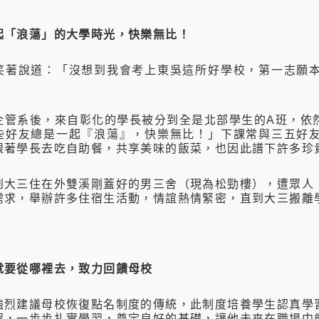
起「浪蕩」的大學時光，快樂無比！
說道：「沒想到我會考上東吳這所好學校，第一志願本
系後，來自彰化的學長被分到全是北部學生的A班，依然
些好友總是一起『浪蕩』，快樂無比！」下課常與三五好
跟著學長去吃自助餐，共享美味的飯菜，也因此譜下許多珍
三住在外雙溪剛蓋好的男三舍（現為松勁樓），遭眾人「
需求，舉辦許多住宿生活動，情誼熱情緊密，直到大三搬離
就要從哪裡去，致力回饋母校
建議母校恢復點名制度的傳統，此制度培養學生認真學習
程，一步步扎實學習，奠定良好的基礎，讓他未來在職場中