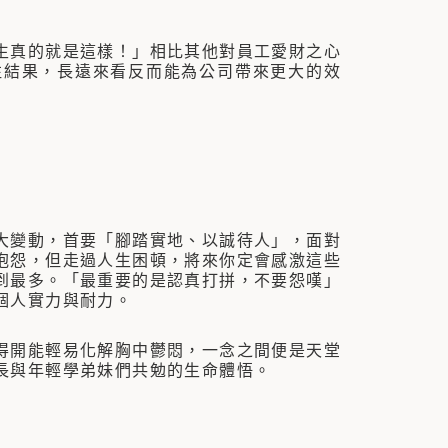
真的就是這樣！」相比其他對員工愛財之心
注結果，長遠來看反而能為公司帶來更大的效
變動，首要「腳踏實地、以誠待人」，面對
抱怨，但走過人生困頓，將來你定會感激這些
到最多。「最重要的是認真打拼，不要怨嘆」
個人實力與耐力。
開能輕易化解胸中鬱悶，一念之間便是天堂
長與年輕學弟妹們共勉的生命體悟。