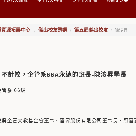
全球校友組織
傑出校友遴選
東吳師友計畫
校園紀念品
暨資源拓展中心
傑出校友遴選
第五屆傑出校友
陳浚昇
不計較，企管系66A永遠的班長
-
陳浚昇學長
管系 66級
歷
東吳企管文教基金會董事、
雷昇股份有限公司董事長、
冠雷