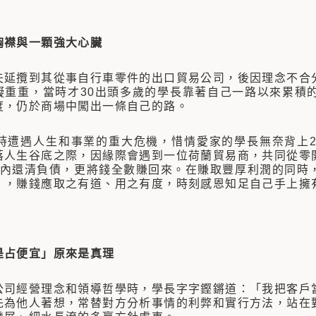
胸襟與一顆強大心臟
攬到其從事自行車零件的出口貿易公司，後因理念不合分
礙重重，當時才30出頭多歲的學長靠著自己一路以來累積
度，仍於商場中闖出一條自己的路。
遭遇人生和事業的重大危機，惜情愛家的學長無奈背上2,
落人生谷底之際，因緣際會遇到一位荷蘭貿易商，共同從零
年內還清負債，更將錢全數賺回來。在賺取豐厚利潤的同時
」，賺錢應取之有道、用之有度，時刻感恩知足自己手上擁
是占便宜」原來是真理
經營理念和領導哲學時，學長字字鏗鏘道：「我把客戶當
先為他人著想，常替對方分析事情的利弊和實行方法，站在