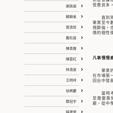
受惠良多
謝政諭
賴錦雀
直到現在
畢業至今
葉清昆
視群倫，
情的個性
戴松昌
陳貴雅
凡事慢慢
陳雲紅
林清泉
畢業的第
在市場第
王明祥
回台中發
徐興慶
當時考入
至需要靠
鄭冠宇
磨，從中
蘇建榮