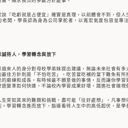
發展、細水長流的多贏方針處事。
『吃虧就是占便宜』確實是真理，以前體會不到，但人生
的老闆，學長認為身為公司掌舵者，以寬宏氣度包容並專
以誠待人，學習轉念與放下
來人的身分對母校學弟妹提出建議，無論未來社會有多大
的最佳方針則是「不怕吃苦」，吃苦當吃補的當下難免有所
來的磨練和成長，有時候最不願意做的事情，反而讓你學習
世道變革如何快速，不論校內學習成果好壞，踏進社會端視
突如其來的難題和挑戰，盡可能「往好處想」，凡事想得
別。學習轉念進而放下，豁達看待人生中的高低起伏，是學