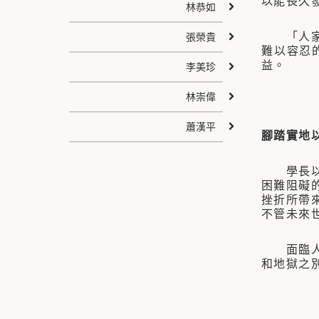
以能長久
林恭如
「人家說
張榮貴
難以容忍
益。
李美珍
林崇偉
蕭漢平
腳踏實地
學長以過
困難阻礙
挫折所帶
不管未來
面臨人生
和地獄之