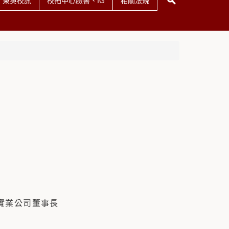
東吳校訊
校拓中心臉書、IG
相關法規
實業公司董事長