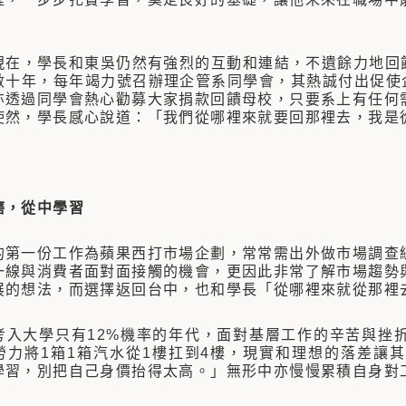
。
，學長和東吳仍然有強烈的互動和連結，不遺餘力地回饋
數十年，每年竭力號召辦理企管系同學會，其熱誠付出促使企
亦透過同學會熱心勸募大家捐款回饋母校，只要系上有任何
使然，學長感心說道：「我們從哪裡來就要回那裡去，我是
磨，從中學習
一份工作為蘋果西打市場企劃，常常需出外做市場調查統
一線與消費者面對面接觸的機會，更因此非常了解市場趨勢
展的想法，而選擇返回台中，也和學長「從哪裡來就從那裡
大學只有12%機率的年代，面對基層工作的辛苦與挫折
勞力將1箱1箱汽水從1樓扛到4樓，現實和理想的落差讓
學習，別把自己身價抬得太高。」無形中亦慢慢累積自身對