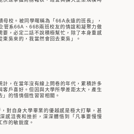
母校。被同學暱稱為「66A永遠的班長」，
管系66A、66B兩班校友的情誼和凝聚力傲
需要，必定二話不說積極幫忙，除了本身重感
從東吳來的，我當然會回去東吳」。
計，在當年沒有線上問卷的年代，累積許多
與客戶喜好。但因與大學所學差距太大，產生
去」的惜情個性習習相關。
，對自身大學畢業的優越感是極大打擊，甚
其深感沮喪和挫折，深深體悟到「凡事要慢慢
工作的敏銳度。