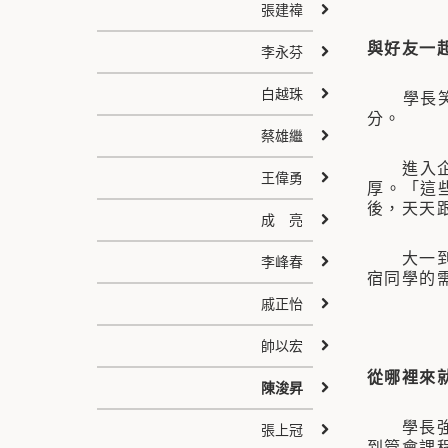
張建禕
與好友一
李永芬
白越珠
學長笑著
分。
蔡雄繼
進入企管
王偉勇
厚。「這
後，天天
成 亮
大一到大
李峰春
宿同學的
戚正怡
帥以宏
從哪裡來
陳浚昇
學長強烈
張上冠
到管會課