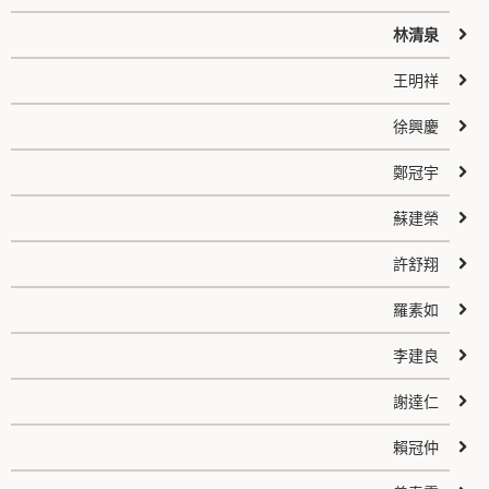
林清泉
王明祥
徐興慶
鄭冠宇
蘇建榮
許舒翔
羅素如
李建良
謝達仁
賴冠仲