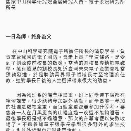
國家中山科學研究院基層研究人員
、電子系統研究所
所長
一日為師，終身為父
在中山科學研究院電子所擔任所長的清泉學長，負
責掌管我國的電子國防。會走上電子學這條路，是受
到了劉源俊前校長的啟發。當時的劉校長專精於電磁
學，擁有遠見的劉校長知道臺灣未來電子產業會相當
蓬勃發達，於是聘請業界電子領域長才至物理系任
教，這對學長日後的人生選擇帶來很大的助益。
因為物理系的課業相當重，班上同學連下課都在
複習課業，很少能夠參加課外活動，而學長唯一參加
的社團是羅福童軍，而每個童軍都要參加升等考，要
隻身一人在月黑風高的山裡度過一晚還不能夠睡著，
最後學長還是抵不過睡意，那次的升等考便以失敗收
場了。不過參加童軍讓學長學到很多野外的求生技
能，也意外發現自己很能帶活動。