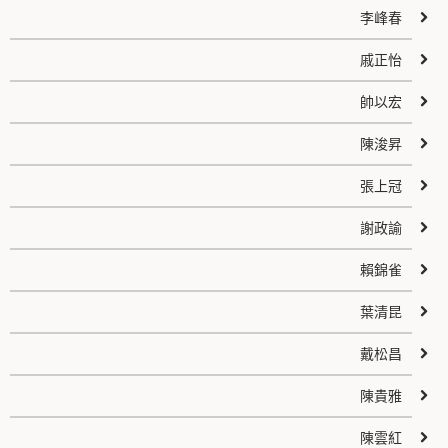
李峰春
戚正怡
帥以宏
陳浚昇
張上冠
謝政諭
賴錦雀
葉清昆
戴松昌
陳貴雅
陳雲紅