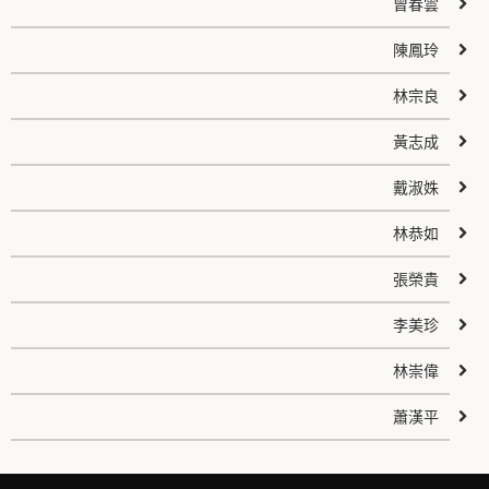
曾春雲
陳鳳玲
林宗良
黃志成
戴淑姝
林恭如
張榮貴
李美珍
林崇偉
蕭漢平