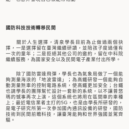
國防科技技術轉移民間
關於人生選擇，清泉學長目前為止做過兩個抉
擇，一是選擇留在臺灣繼續研讀，並陪孩子度過僅有
一次的童年；二是拒絕其他公司的邀約，留在中科院
繼續服務，為國家安全以及民間電子產業付出所學。
除了國防雷達飛彈，學長也為氣象局做了一個能
夠測量海浪的「地波雷達」；為高鐵研發一個能夠自
動測量煞車的控制電路系統，使高鐵更加安全；台鐵
也請學長的團隊幫忙設計一套新的系統，以不讓普悠
瑪的憾事再次上演，這個系統也將用在區間車的車種
上；最近電信業者主打的5G，也是由學長所研發的，
是電子研究所第一次參加國內通訊設備的研發，國防
技術到民間前瞻科技，讓臺灣能夠和世界強國並駕齊
驅。