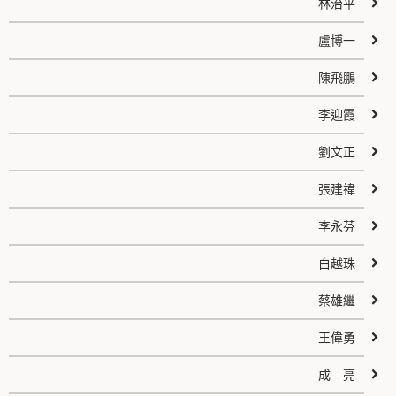
林治平
盧博一
陳飛鵬
李迎霞
劉文正
張建禕
李永芬
白越珠
蔡雄繼
王偉勇
成 亮