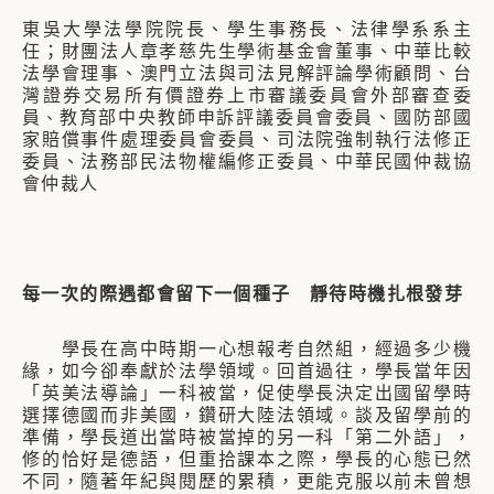
東吳大學法學院院長、學生事務長、法律學系系主
任；財團法人章孝慈先生學術基金會董事、中華比較
法學會理事、澳門立法與司法見解評論學術顧問、台
灣證券交易所有價證券上市審議委員會外部審查委
員
教育部中央教師申訴評議委員會委員、國防部國
、
家賠償事件處理委員會委員、司法院強制執行法修正
委員、法務部民法物權編修正委員、中華民國仲裁協
會仲裁人
每一次的際遇都會留下一個種子 靜待時機扎根發芽
學長在高中時期一心想報考自然組，經過多少機
緣，如今卻奉獻於法學領域。回首過往，學長當年因
「英美法導論」一科被當，促使學長決定出國留學時
選擇德國而非美國，鑽研大陸法領域。談及留學前的
準備，學長道出當時被當掉的另一科「第二外語」，
修的恰好是德語，但重拾課本之際，學長的心態已然
不同，隨著年紀與閱歷的累積，更能克服以前未曾想