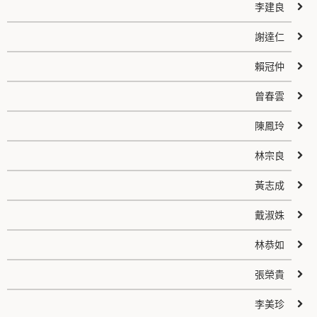
李建良
謝達仁
賴冠仲
曾春雲
陳鳳玲
林宗良
黃志成
戴淑姝
林恭如
張榮貴
李美珍