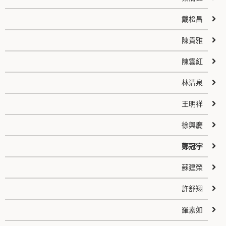
戴松昌
陳貴雅
陳雲紅
林清泉
王明祥
徐興慶
鄭冠宇
蘇建榮
許舒翔
羅素如