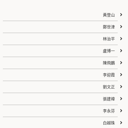
黃登山
鄭世津
林治平
盧博一
陳飛鵬
李迎霞
劉文正
張建禕
李永芬
白越珠