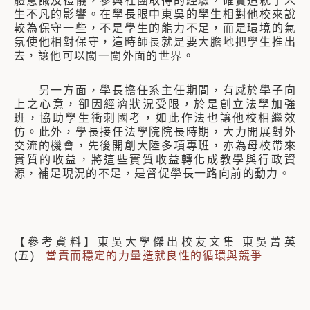
體意識及禮儀，參與社團取得的經驗，確實造就了人
生不凡的影響。在學長眼中東吳的學生相對他校來說
較為保守一些，不是學生的能力不足，而是環境的氣
氛使他相對保守，這時師長就是要大膽地把學生推出
去，讓他可以闖一闖外面的世界。
另一方面，學長擔任系主任期間，有感於學子向
上之心意，卻因經濟狀況受限，於是創立法學加強
班，協助學生衝刺國考，如此作法也讓他校相繼效
仿。此外，學長接任法學院院長時期，大力開展對外
交流的機會，先後開創大陸多項專班，亦為母校帶來
實質的收益，將這些實質收益轉化成教學與行政資
源，補足現況的不足，是督促學長一路向前的動力。
【參考資料】東吳大學傑出校友文集 東吳菁英
(五)
當責而穩定的力量造就良性的循環與競爭