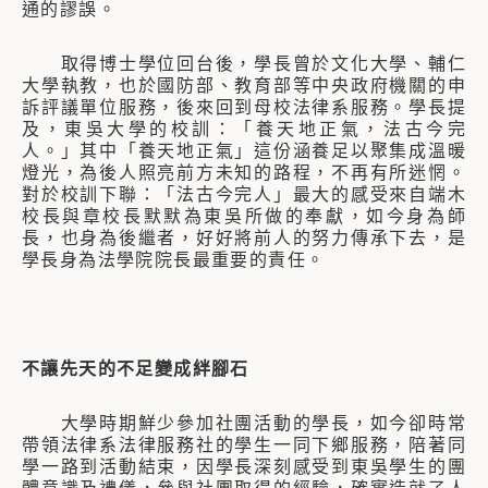
通的謬誤。
取得博士學位回台後，學長曾於文化大學、輔仁
大學執教，也於國防部、教育部等中央政府機關的申
訴評議單位服務，後來回到母校法律系服務。學長提
及，東吳大學的校訓：「養天地正氣，法古今完
人。」其中「養天地正氣」這份涵養足以聚集成溫暖
燈光，為後人照亮前方未知的路程，不再有所迷惘。
對於校訓下聯：「法古今完人」最大的感受來自端木
校長與章校長默默為東吳所做的奉獻，如今身為師
長，也身為後繼者，好好將前人的努力傳承下去，是
學長身為法學院院長最重要的責任。
不讓先天的不足變成絆腳石
大學時期鮮少參加社團活動的學長，如今卻時常
帶領法律系法律服務社的學生一同下鄉服務，陪著同
學一路到活動結束，因學長深刻感受到東吳學生的團