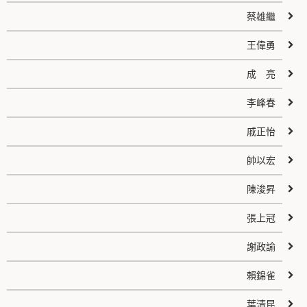
蔡雄繼
王偉勇
成 亮
李峰春
戚正怡
帥以宏
陳浚昇
張上冠
謝政諭
賴錦雀
葉清昆