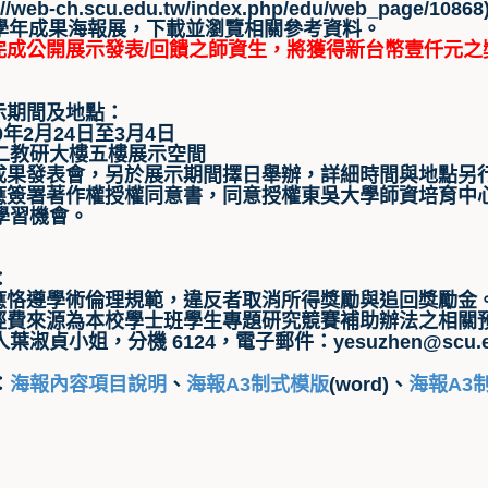
://web-ch.scu.edu.tw/index.php/edu/web_p
09學年成果海報展，下載並瀏覽相關參考資料。
且完成公開展示發表/回饋之師資生，將獲得新台幣壹仟元
展示期間及地點：
0年2月24日至3月4日
二教研大樓五樓展示空間
暨成果發表會，另於展示期間擇日舉辦，詳細時間與地點另
者應簽署著作權授權同意書，同意授權東吳大學師資培育中
學習機會。
：
者應恪遵學術倫理規範，違反者取消所得獎勵與追回獎勵金
動經費來源為本校學士班學生專題研究競賽補助辦法之相關
葉淑貞小姐，分機 6124，電子郵件：yesuzhen@scu.e
：
海報內容項目說明
、
海報A3制式模版
(word)
、
海報A3制