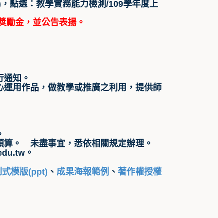
age/10868)，點選：教學實務能力檢測/109學年度上
之獎勵金，並公告表揚。
行通知。
心運用作品，做教學或推廣之利用，提供師
。
預算。 未盡事宜，悉依相關規定辦理。
du.tw。
式模版(ppt)
、
成果海報範例
、
著作權授權