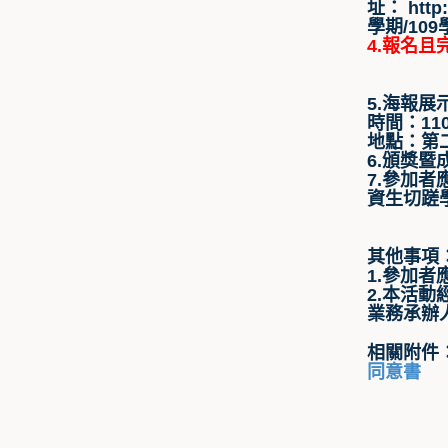
址： http
學期/1
4.報名
5.海報
時間：11
地點：第
6.頒獎
7.參加
資生切蹉
其他事項
1.參加
2.本活
業務承辦人
相關附件
同意書