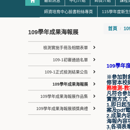
最新訊息
中心介紹
師資介紹
課程
師資培育中心臉書粉絲專頁
115學年度新
首頁
1
109學年成果海報展
檢測實施手冊及相關表單
109-1初審通過名單
109學
109-1正式檢測結果公告
※參加對
修習本校
109學年成果海報展
務檢測-
凡符合參
109學年成果海報展作品集
實施方式
1.即日起
109學年成果海報展頒獎典禮
案及pd
2.成果
海報內容
3.各項