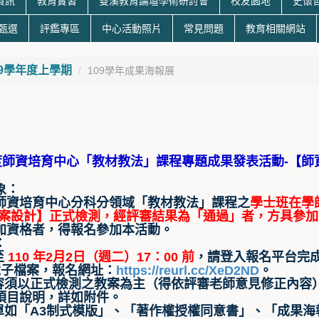
資訊
教育實習
雙溪教育論壇學術研討會
校友園地
史懷
生甄選
評鑑專區
中心活動照片
常見問題
教育相關網站
09學年度上學期
109學年成果海報展
年度師資培育中心「教材教法」課程專題成果發表活動-【師
象：
師資培育中心分科分領域「教材教法」課程之
學士班在學
教案設計】正式檢測，經評審結果為「通過」者，方具參加
加資格者，得報名參加本活動。
：
至
110 年2月2日（週二）17：00 前
，請登入報名平台完成
f電子檔案，報名網址：
https://reurl.cc/XeD2ND
。
內容須以正式檢測之教案為主（得依評審老師意見修正內容
項目說明，詳如附件。
表單如「A3制式模版」、「著作權授權同意書」、「成果海