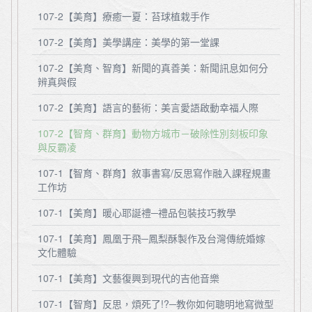
107-2【美育】療癒一夏：苔球植栽手作
107-2【美育】美學講座：美學的第一堂課
107-2【美育、智育】新聞的真善美：新聞訊息如何分
辨真與假
107-2【美育】語言的藝術：美言愛語啟動幸福人際
107-2【智育、群育】動物方城市－破除性別刻板印象
與反霸凌
107-1【智育、群育】敘事書寫/反思寫作融入課程規畫
工作坊
107-1【美育】暖心耶誕禮─禮品包裝技巧教學
107-1【美育】鳳凰于飛─鳳梨酥製作及台灣傳統婚嫁
文化體驗
107-1【美育】文藝復興到現代的吉他音樂
107-1【智育】反思，煩死了!?─教你如何聰明地寫微型