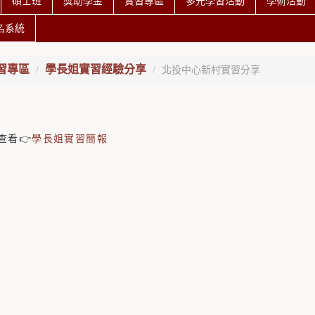
碩士班
獎助學金
實習專區
多元學習活動
學術活動
名系統
習專區
學長姐實習經驗分享
北投中心新村實習分享
查看👉
學長姐實習簡報