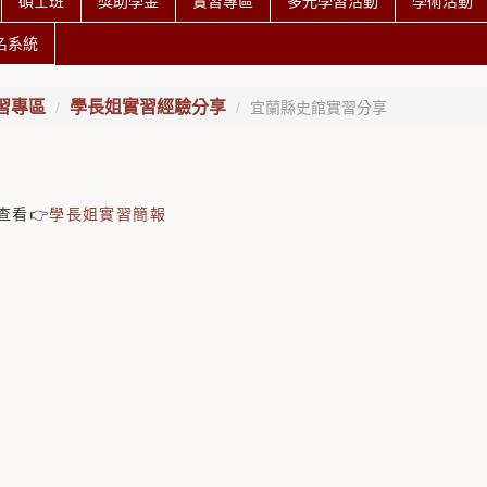
碩士班
獎助學金
實習專區
多元學習活動
學術活動
名系統
習專區
學長姐實習經驗分享
宜蘭縣史館實習分享
查看👉
學長姐實習簡報