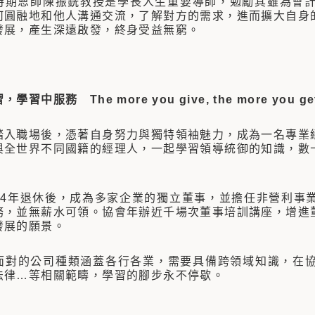
恩師陳振銑教授是學長人生重要導師，勉勵其雖為會計專業，
何圓融地和他人溝通交流，了解對方的需求，進而擴大自身
發展，產生深遠啟發，終身受益無窮。
習中服務 The more you give, the more you get
職場後，憑著自身努力與獨特領袖魅力，成為一名專業經
與全世界不同國籍的經理人，一起學習領導統御的知識，數
。
年退休後，成為多家企業的獨立董事，並擔任非營利事業
務，並無薪水可領。協會年辦近千場次董事培訓講座，增進
發展的願景。
的公司種類涵蓋各行各業，需要具備跨領域知識，在協會
法律…等相關範疇，學習的腳步永不停歇。