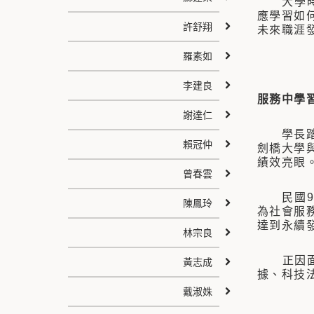
大學時期
應學習如
許舒翔
未來職涯
羅素如
李建良
服務中學習，學
謝達仁
學長踏入
賴冠仲
劍橋大學
績效亮眼
曾春雲
民國94
陳鳳玲
為社會服
達到永續
林宗良
正因面對
黃志成
據、科技
戴淑姝