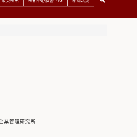
東吳校訊
校拓中心臉書、IG
相關法規
)國際企業管理研究所