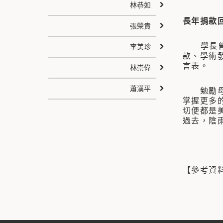
林恭如
長年捐款
張榮貴
學長曾任
李美珍
款、學術
言表。
林崇偉
蕭漢平
勉勵母校
掌握更多
切便都是
過去，陰
【參考資料