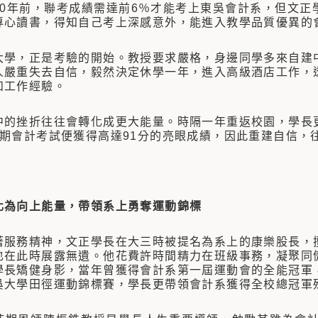
年前，聯考成績需達前6％才能考上東吳會計系，但文正
專心讀書，得知自己考上深感意外，能進入教學品質優異的
，正是考驗的開始。教授要求嚴格，身邊同學多來自建中
人嚴重失去自信，毅然決定休學一年，進入高級酒店工作，
和工作經驗。
挫折往往會轉化成更大能量。時隔一年重返校園，學長更
學期會計考試便獲得高達91分的亮眼成績，因此重建自信，
化為向上能量，帶領系上勇奪運動錦標
務精神，文正學長在大三時被提名為系上的康樂股長，擅
也在此時展露無遺。他花費許時間精力在班級事務，凝聚同
學長矯健身影，當年曾獲得會計系第一屆運動會的全能冠軍
吳大學田徑運動錦標賽，學長更帶領會計系獲得全校總冠軍