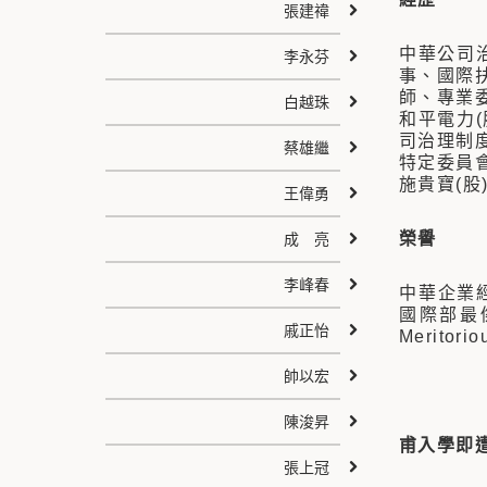
張建禕
中華公司
李永芬
事、國際
師、專業
白越珠
和平電力
司治理制
蔡雄繼
特定委員
施貴寶(
王偉勇
榮譽
成 亮
李峰春
中華企業經
國際部最傑
戚正怡
Meritorio
帥以宏
陳浚昇
甫入學即
張上冠