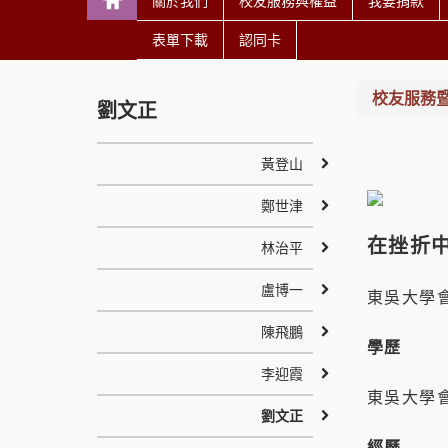
關於我們
校友服務與權益
我要捐款
表單下載
認同卡
校友服務
劉文正
黃登山
鄭世津
在挫折
林治平
盧博一
東吳大學會
陳飛鵬
學歷
李迎霞
東吳大學
劉文正
經歷