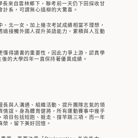
學長來自雲林鄉下，聯考前一天仍下田採收甘
會計系，可謂無心插柳的大驚喜。
、北一女，加上幾次考試成績相當不理想，
透過接觸外國人提升英語能力，累積與人互動
懂得讀書的重要性，因此力爭上游，認真學
往後的大學四年一直保持著優異成績。
長與人溝通、組織活動、提升團隊志氣的領
儕情誼。身為體育健將，所有運動賽事中幾乎
，項目包括短跑、競走、撐竿跳三項。而一年
殊榮，留下美好回憶。