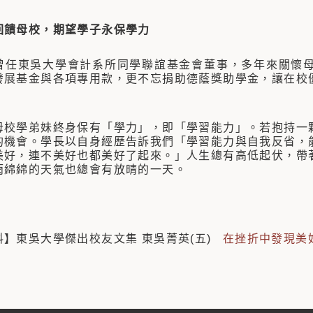
回饋母校，期望學子永保學力
東吳大學會計系所同學聯誼基金會董事，多年來關懷母
發展基金與各項專用款，更不忘捐助德蔭獎助學金，讓在校
學弟妹終身保有「學力」，即「學習能力」。若抱持一顆
的機會。學長以自身經歷告訴我們「學習能力與自我反省，
美好，連不美好也都美好了起來。」人生總有高低起伏，帶
雨綿綿的天氣也總會有放晴的一天。
】東吳大學傑出校友文集 東吳菁英(五)
在挫折中發現美