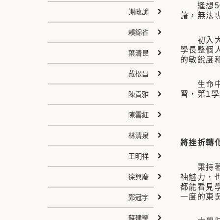
遙想50
謝政諭
藷，無法
賴錦雀
初入大學
學長整個
葉清昆
的敏銳度
戴松昌
生命中的
習，第1
陳貴雅
陳雲紅
林清泉
將挫折轉
王明祥
秉持著服
徐興慶
袖魅力，
都能看見
一度的東
鄭冠宇
蘇建榮