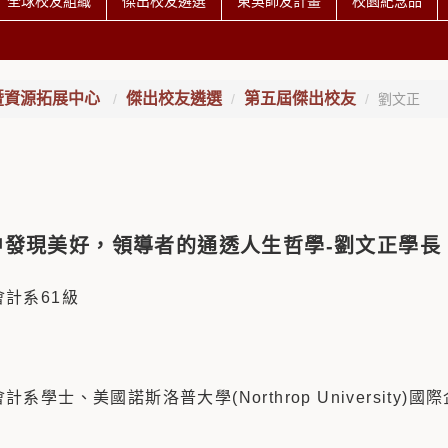
全球校友組織
傑出校友遴選
東吳師友計畫
校園紀念品
暨資源拓展中心
傑出校友遴選
第五屆傑出校友
劉文正
中發現美好，領導者的通透人生哲學
-
劉文正學長
計系61級
會計系學士、
美國諾斯洛普大學(Northrop University