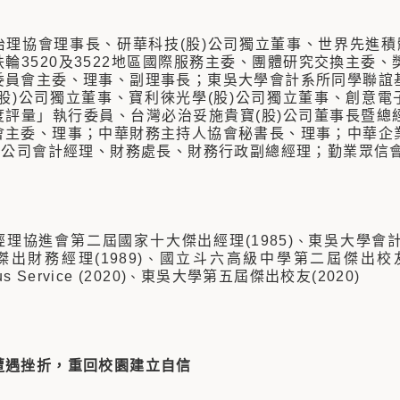
治理協會理事長、研華科技(股)公司獨立董事、世界先進積體
扶輪3520及3522地區國際服務主委、團體研究交換主委
委員會主委、理事、副理事長；東吳大學會計系所同學聯誼
(股)公司獨立董事、寶利徠光學(股)公司獨立董事、創意電
度評量」執行委員、台灣必治妥施貴寶(股)公司董事長暨總
會主委、理事；中華財務主持人協會秘書長、理事；中華企
股)公司會計經理、財務處長、財務行政副總經理；勤業眾信
理協進會第二屆國家十大傑出經理(1985)
東吳大學會計
、
出財務經理(1989)
國立斗六高級中學第二屆傑出校友(
、
us Service (2020)
東吳大學第五屆傑出校友(2020)
、
遭遇挫折，重回校園建立自信