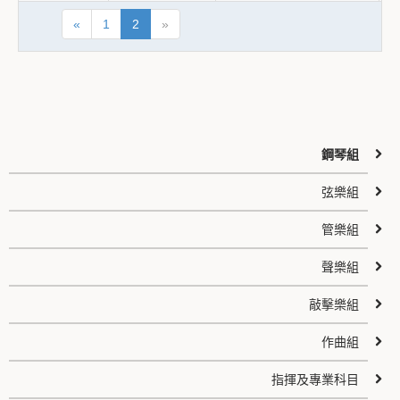
«
1
2
»
鋼琴組
弦樂組
管樂組
聲樂組
敲擊樂組
作曲組
指揮及專業科目