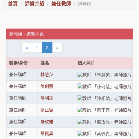
首頁
師資介紹
兼任教師
鋼琴組
鋼琴組 - 總覽列表
«
1
2
»
職稱/身份
姓名
個人照片
最
兼任講師
林慧英
美
兼任講師
陳俐慧
美
兼任講師
陳相瑜
美
兼任講師
劉正容
國
兼任講師
羅玫雅
法
兼任講師
蔡佩真
美