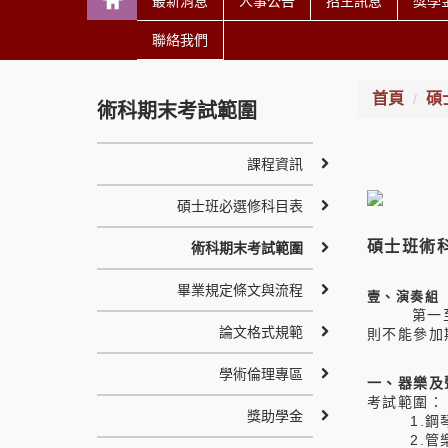
最新消息
人事公告
招生訊息
獎學
聯絡我們
首頁
碩
術科期末考試範圍
課程資訊
碩士班必選修科目表
碩士班術
術科期末考試範圍
畢業規定條文與流程
壹、演奏組
第一至第三
論文格式規範
則不能參加
學術倫理專區
一、器樂及
考試範圍：
獎助學金
1.鋼琴
2.管樂