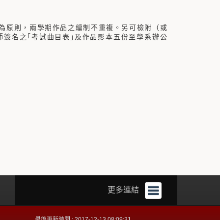
成為原則，兩學期作品之編制不重複。另可檢附（或
簽名之｢考試曲目表｣及作品影本五份至學系辦公
更多連結
最後更新時間 : 2017-12-13 08:09:31