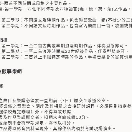
-兩首不同時期或風格之主要作品。
第一學期：四個不同時期及四種語言(義、德、英、法)之作品。
：不同語文及時期作品。包含聯篇歌曲一組(不得少於三首)
：不同語文及時期作品。包含室內樂曲目一首，歌劇或神劇
指揮
：一至二首古典或早期浪漫時期作品，伴奏型態亦可。
：一至二首浪漫時期或20世紀後作品，伴奏型態亦可。
：二首以上不限特定時期的作品，半場音樂會的實質份量
及敲擊樂組
修
試之曲目及樂譜必須於一星期前（7日）繳交至系辦公室。
凡經公佈之音樂會、講座及其相關之會後研討課程，必須達到指定
照學校規定辦理）外，不得無故缺席。
目表及作品樂譜遲交者，扣期末考總成績10分。
量或編制不合符學期規定，將予以扣分。
樂作品得以影音資料呈現外，其餘作品均須於考試現場演出。