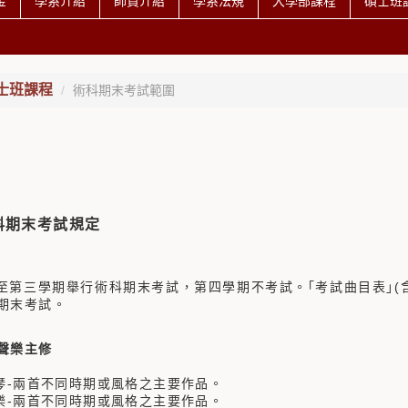
金
學系介紹
師資介紹
學系法規
大學部課程
碩士班
士班課程
術科期末考試範圍
科期末考試規定
學期舉行術科期末考試，第四學期不考試。｢考試曲目表｣(含
期末考試。
聲樂主修
-兩首不同時期或風格之主要作品。
-兩首不同時期或風格之主要作品。