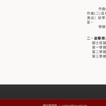
作曲(一
作曲(二)
演出）該學
室。
學碩一貫之
二、敲擊樂
碩士班敲擊
第一學期
第二學期：
第三學期
網站管理員 |
judysu@scu.edu.tw