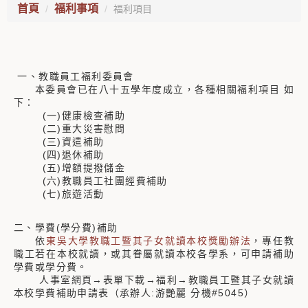
首頁
福利事項
福利項目
一、教職員工福利委員會
本委員會已在八十五學年度成立，各種相關福利項目 如
下：
(一)健康檢查補助
(二)重大災害慰問
(三)資遣補助
(四)退休補助
(五)增額提撥儲金
(六)教職員工社團經費補助
(七)旅遊活動
二、學費(學分費)補助
依
東吳大學教職工暨其子女就讀本校獎勵辦法
，專任教
職工若在本校就讀，或其眷屬就讀本校各學系，可申請補助
學費或學分費。
人事室網頁→表單下載→福利→教職員工暨其子女就讀
本校學費補助申請表（承辦人:游艷麗 分機#5045）