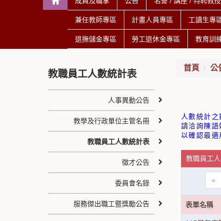
成員及職掌
公告
名譽 / 講座 / 特聘教
兼任教師專區
計畫人員專區
工讀生專
退撫儲金專區
勞工退休金專區
教育訓
首頁
公
教職員工人數統計表
人事異動公告
人數統計之
教學及行政單位主管名冊
請洽詢陳語婕
以確認最適
教職員工人數統計表
教職員工人
徵才公告
«
委員會名錄
服務傑出職工暨獎勵公告
表單名稱