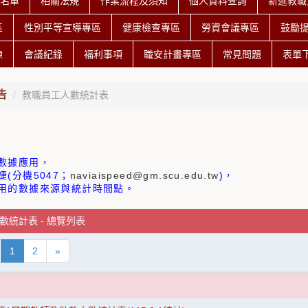
授名單
相關法規
作業流程及須知
個人資料查詢
新進教職
區
性別平等宣導專區
健康檢查專區
勞資會議專區
鼓勵
練
會議紀錄
福利事項
職安計畫專區
常見問題
表單
告
教職員工人數統計表
數據應用，
(分機5047；
naviaispeed@gm.scu.edu.tw
)，
用的數據來源與統計時間點。
數統計表 - 總覽列表
1
2
»