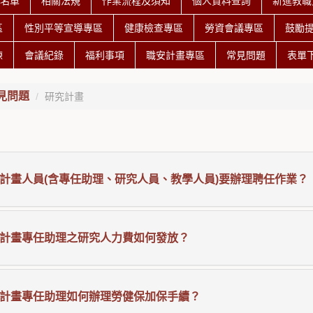
授名單
相關法規
作業流程及須知
個人資料查詢
新進教職
區
性別平等宣導專區
健康檢查專區
勞資會議專區
鼓勵
練
會議紀錄
福利事項
職安計畫專區
常見問題
表單
見問題
研究計畫
計畫人員(含專任助理、研究人員、教學人員)要辦理聘任作業？
計畫專任助理之研究人力費如何發放？
計畫專任助理如何辦理勞健保加保手續？