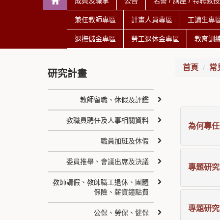
成員及職掌
公告
名譽 / 講座 / 特聘教
兼任教師專區
計畫人員專區
工讀生專
退撫儲金專區
勞工退休金專區
教育訓
首頁
常
研究計畫
教師留職、休假及評鑑
教職員聘任及人事相關資料
為何專任
職員加班及休假
委員推舉、會議出席及決議
專題研究
教師請假、教師職工退休、團體
保險、薪資鐘點費
專題研究
公保、勞保、健保