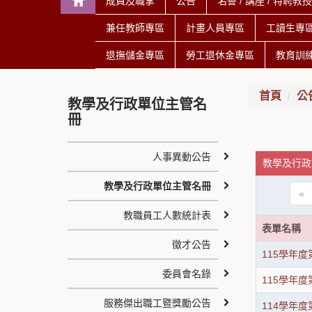
成員及職掌
公告
名譽 / 講座 / 特聘教
兼任教師專區
計畫人員專區
工讀生專
退撫儲金專區
勞工退休金專區
教育訓
首頁
公
教學及行政單位主管名
冊
人事異動公告
教學及行政
教學及行政單位主管名冊
«
教職員工人數統計表
表單名稱
徵才公告
115學年
委員會名錄
115學年
服務傑出職工暨獎勵公告
114學年