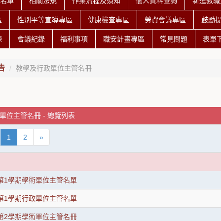
授名單
相關法規
作業流程及須知
個人資料查詢
新進教職
區
性別平等宣導專區
健康檢查專區
勞資會議專區
鼓勵
練
會議紀錄
福利事項
職安計畫專區
常見問題
表單
告
教學及行政單位主管名冊
單位主管名冊 - 總覽列表
1
2
»
度第1學期學術單位主管名單
度第1學期行政單位主管名單
度第2學期學術單位主管名冊