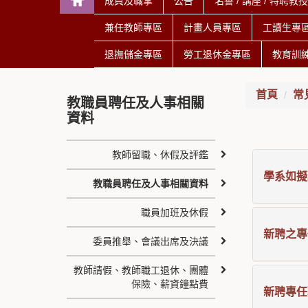
成員及職掌
公告
名譽 / 講座 / 特聘教
兼任教師專區
計畫人員專區
工讀生專
退撫儲金專區
勞工退休金專區
教育訓
首頁
常
教職員聘任及人事相關
資料
教師留職、休假及評鑑
學系如擬
教職員聘任及人事相關資料
職員加班及休假
新聘之專
委員推舉、會議出席及決議
教師請假、教師職工退休、團體
保險、薪資鐘點費
新聘專任