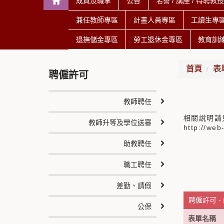
成員及職掌
公告
名譽 / 講座 / 特聘教
兼任教師專區
計畫人員專區
工讀生專
退撫儲金專區
勞工退休金專區
教育訓
首頁
表
聘僱許可
教師聘任
相關說明請
教師升等及學位送審
http://we
助教聘任
職工聘任
差勤、請假
聘僱許可 -
公保
表單名稱