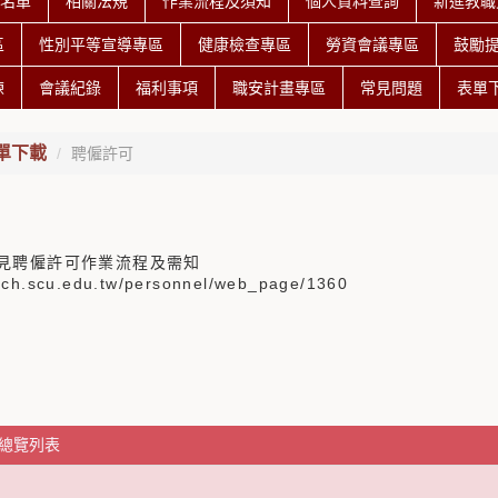
授名單
相關法規
作業流程及須知
個人資料查詢
新進教職
區
性別平等宣導專區
健康檢查專區
勞資會議專區
鼓勵
練
會議紀錄
福利事項
職安計畫專區
常見問題
表單
單下載
聘僱許可
見聘僱許可作業流程及需知
b-ch.scu.edu.tw/personnel/web_page/1360
 總覽列表