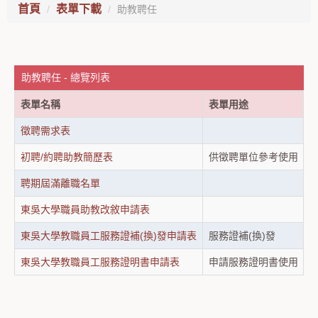
首頁
表單下載
助教聘任
助教聘任 - 總覽列表
表單名稱
表單用途
徵聘需求表
2
初聘/約聘助教簡歷表
供徵聘單位參考使用
2
聘期屆滿離職名單
2
東吳大學職員助教改敘申請表
2
東吳大學教職員工服務證補(換)發申請表
服務證補(換)發
2
東吳大學教職員工服務證明書申請表
申請服務證明書使用
2