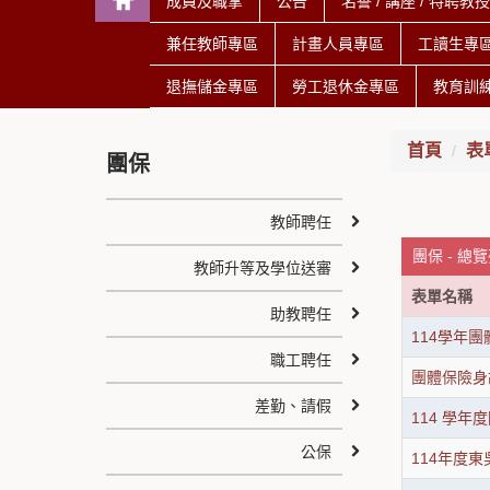
成員及職掌
公告
名譽 / 講座 / 特聘教
兼任教師專區
計畫人員專區
工讀生專
退撫儲金專區
勞工退休金專區
教育訓
首頁
表
團保
教師聘任
團保 - 總
教師升等及學位送審
表單名稱
助教聘任
114學年
職工聘任
團體保險身
差勤、請假
114 學
公保
114年度