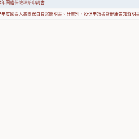
5學年團體保險理賠申請書
15學年度國泰人壽團保自費案簡明書、計畫別、投保申請書暨健康告知聲明