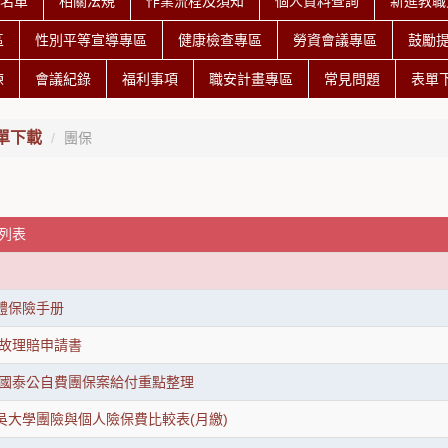
授名單
相關法規
作業流程及須知
個人資料查詢
新進教職
區
性別平等宣導專區
健康檢查專區
勞資會議專區
鼓勵
練
會議紀錄
福利事項
職安計畫專區
常見問題
表單
單下載
團保
覽列表
團體保險手册
故理賠申請書
年度國泰公自費團保案給付重點整理
東吳大學團險與個人險保費比較表(月繳)