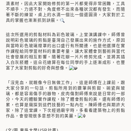
滴素材，因此大家開始修剪的第一片都覺得非常困難，工具
不順手、力道不對、角度修不出來各種狀況都有發生，而隨
著不斷的練習，桌上的水滴一個比一個還圓滑，大家對於工
具的掌握也漸漸抓到訣竅。
這次所選用的剪黏材料為彩色玻璃，上堂演講課中，師傅曾
說明彩色玻璃的剪黏是臺灣自己發展出來的施作方式，原因
與當時彩色玻璃燈罩的出口盛行有所關連，也是他選擇在實
作課程給同學當材料的重要考量，讓大家體會到藝術與當代
社會發展的相互影響。隨著花瓣一片片修剪完成，並將其插
入白灰胚體，這朵花總算在每位同學的手上逐漸成形，也豐
富了大家對剪黏的好奇與想像。
「沒見血，就親像今日無做工作」，這是師傅在上課前，跟
大家分享的一句話，剪黏所用到的鑽筆與剪鉗、碗瓷與玻
璃，都是容易傷手的器物，皮肉傷對師傅來說是日常的一部
分，今天的體驗實作課程，除了體會剪黏的美，還有師傅的
累，也算是窺探到這們技藝的一點內在，陳師傅也與期許大
家，除了這堂課，下次經過廟宇時，多看看建築物上的剪黏
作品，會發現很多意想不到的美麗。
(文/圖 東吳大學USR計畫)