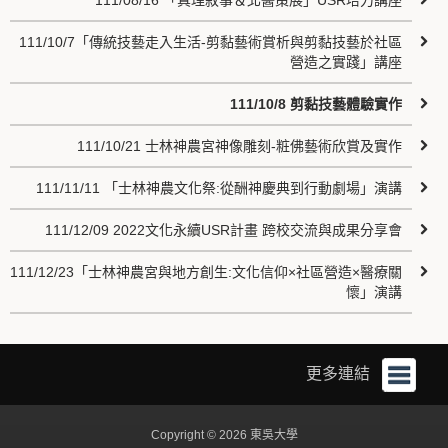
111/08/16 「真理敘事＆北醫策展」USR培力講座
111/10/7「傳統技藝走入生活-剪黏藝術賞析與剪黏技藝於社區
營造之實踐」講座
111/10/8 剪黏技藝體驗實作
111/10/21 士林神農宮神像雕刻-粧佛藝術欣賞及實作
111/11/11 「士林神農文化祭:從酬神慶典到行動劇場」演講
111/12/09 2022文化永續USR計畫 跨校交流與成果分享會
111/12/23「士林神農宮與地方創生:文化信仰×社區營造×醫療關
懷」演講
更多連結
Copyright © 2026 東吳大學