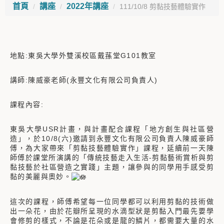
首頁
講座
2022年講座
111/10/8 剪黏技藝體驗實作
地點:東吳大學外雙溪校區戴蓀堂G101教室
講師:陳威豪老師(永豐文化有限公司負責人)
課程內容:
東吳大學USR計畫，與計畫配合課程「地方創生與社區營
造」，於10/8(六)邀請到永豐文化有限公司負責人陳威豪師
傅，為大家帶來「剪黏技藝體驗實作」課程，延續前一天陳
師傅於課堂所演講的「傳統技藝走入生活-剪黏藝術賞析與剪
黏技藝於社區營造之實踐」主題，讓參與的同學用手感受剪
黏的美麗與奧妙。
這次的課程，師傅希望每一位同學都可以利用剪黏的技術做
出一朵花，由於花瓣所呈現的水滴型狀是剪黏入門最先要學
會修剪的樣式，不論是花朵或是龍的鱗片，都需要大量的水