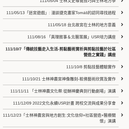
111/05/04 士林文史導覽技巧與士林地方學
111/05/13「迷宮遊戲」: 漫談捷克畫家Tomáš的認同尋找過程
111/05/18 台北故宮在士林的地方意義
111/08/16 「真理敘事＆北醫策展」USR培力講座
111/10/7「傳統技藝走入生活-剪黏藝術賞析與剪黏技藝於社區
營造之實踐」講座
111/10/8 剪黏技藝體驗實作
111/10/21 士林神農宮神像雕刻-粧佛藝術欣賞及實作
111/11/11 「士林神農文化祭:從酬神慶典到行動劇場」演講
111/12/09 2022文化永續USR計畫 跨校交流與成果分享會
111/12/23「士林神農宮與地方創生:文化信仰×社區營造×醫療關
懷」演講