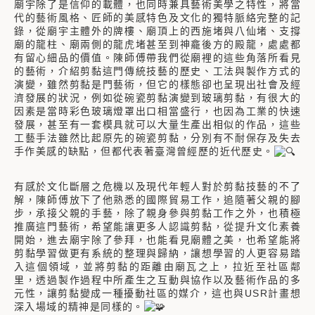
廟宇除了是信仰的載體，也同時兼具藝術美學之特性，將當
代的藝術風格、匠師的美感特色及文化的獨特脈絡完整的記
錄，從廟宇主體外的牌樓、廟頂上的西施堵與八仙堵、支撐
廟的龍柱、廟兩側的龍虎堵甚至到神龕後方的殿龍，處處都
有留心細品的價值。陳師傅帶我們從廟裡的這些角落所看見
的藝術，介紹剪黏這門傳統技藝的歷史、工法與製作方式的
演變，雖然剪黏是門藝術，但它的樣態卻也呈現出社會及經
濟發展的狀況，例如從碗瓷剪黏演變到玻璃剪黏，有很大的
因素是當時彩色玻璃燈罩出口相當盛行，也因為工業的快速
發展，甚至有一套模具就可以大量生產出相似的作品，這些
工藝手法雖然比起原先的碗瓷剪黏，分別有不耐保存及失去
手作美感的缺點，但都代表著臺灣曾經歷的近代歷史。
有感於文化斷層之危機以及現代年輕人對於剪黏技藝的不了
解，陳師傅放下了他熟悉的國際貿易工作，追隨著父親的腳
步，承接父親的手藝，除了親身參與剪黏工作之外，也積極
推廣這門藝術，希望能讓更多人認識剪黏，從提升文化素養
開始，進去廟宇除了參拜，也能看見廟體之美，也希望能將
剪黏學習做更有系統的整理與歸納，讓想學習的人更容易踏
入這個領域，並將剪黏的距離由廟瓦之上，拉近至社區鄰
里，透過製作過程中所產生之互動與協作以及藝術作品的多
元性，讓剪黏變成一種擾動社區的媒介，這也與USR計畫想
深入場域的精神是同樣的。