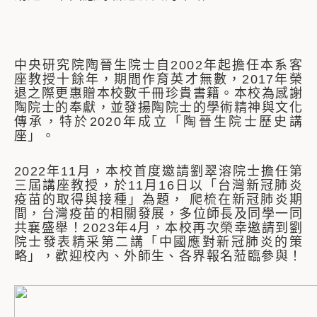
中央研究院陶晉生院士自2002年起擔任本系客
座教授十餘年，期間作育英才無數，2017年榮
退之際更惠贈本校數千冊珍貴書籍。本校為感謝
陶院士的奉獻，並發揚陶院士的學術精神與文化
傳承，特於2020年成立「陶晉生院士歷史講
座」。
2022年11月，本校首度邀請劉翠溶院士擔任第
三屆講座教授，於11月16日以「台灣新冠肺炎
疫苗的取得與接種」為題， 爬梳在新冠肺炎期
間，台灣疫苗的相關發展，多位師長及同學一同
共襄盛舉！2023年4月，本校再次榮幸邀請到劉
院士發表精采第二講「中國應對新冠肺炎的策
略」，歡迎校內、外師生、各界報名蒞臨參與！