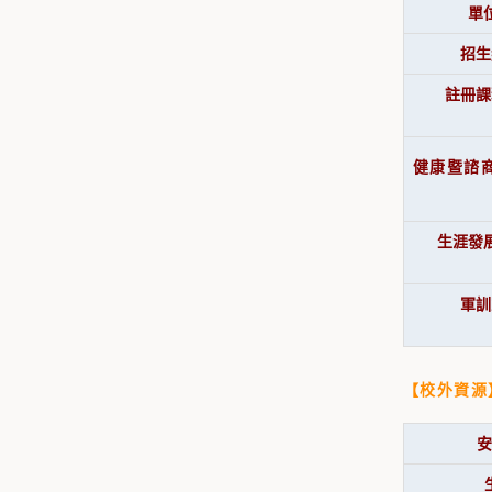
單
招生
註冊課
健康暨諮
生涯發
軍訓
【校外資源
安