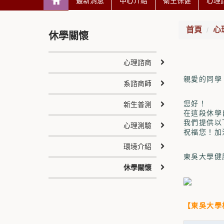
最新消息
中心介紹
衛生保健
心理
首頁
心
休學關懷
心理諮商
親愛的同學
系諮商師
您好！
新生普測
在這段休學
我們提供以
心理測驗
祝福您！加
環境介紹
東吳大學健
休學關懷
【東吳大學