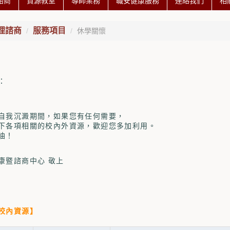
諮商
資源教室
導師業務
職安健康服務
連絡我們
相
理諮商
服務項目
休學關懷
：
自我沉澱期間，如果您有任何需要，
下各項相關的校內外資源，歡迎您多加利用。
油！
康暨諮商中心 敬上
校內資源】