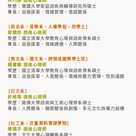
林巧媖 諮商心理師
學歷：實踐大學家庭諮商與輔導研究所碩士
專長：自我探索、情緒管理、情感關係
【
政治系、音樂系、人權學程、校學士
】
郭婕妤 諮商心理師
學歷：國立清華大學教育心理與諮商學系碩士
專長：自我探索、情緒調適、人際關係
【
英文系、德文系、跨領域國際學士班
】
楊睿騏 諮商心理師
學歷：國立清華大學教育心理與諮商學系碩士
專長：自我探索、人我關係、情緒與壓力管理、性別議題
【
日文系
】
許格瑋 諮商心理師
學歷
：銘傳大學諮商與工商心理學系碩士
專長
：
人際關係、親密關係與創傷、多元文化與權力結構
【
社工系、巨量資料管理學院
】
陳慎平 諮商心理師
學歷：文化大學心理輔導系碩士