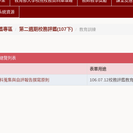
作業
教育部大學校院校務資料庫填報
教師教學獎勵
課堂反應
系統資源
鑑專區
第二週期校務評鑑(107下)
教育訓練
 總覽列表
表單用途
料蒐集與自評報告撰寫原則
106.07.12校務評鑑