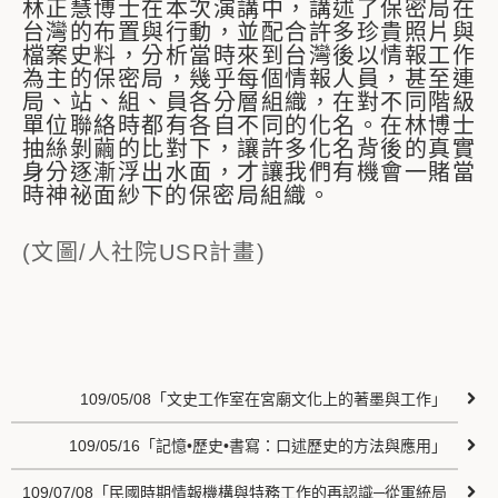
林正慧博士在本次演講中，講述了保密局在
台灣的布置與行動，並配合許多珍貴照片與
檔案史料，分析當時來到台灣後以情報工作
為主的保密局，幾乎每個情報人員，甚至連
局、站、組、員各分層組織，在對不同階級
單位聯絡時都有各自不同的化名。在林博士
抽絲剝繭的比對下，讓許多化名背後的真實
身分逐漸浮出水面，才讓我們有機會一賭當
時神祕面紗下的保密局組織。
(文圖/人社院USR計畫)
109/05/08「文史工作室在宮廟文化上的著墨與工作」
109/05/16「記憶•歷史•書寫：口述歷史的方法與應用」
109/07/08「民國時期情報機構與特務工作的再認識─從軍統局