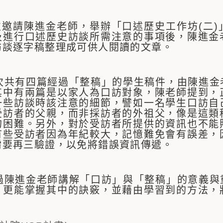
次邀請陳進金老師，舉辦「口述歷史工作坊(二
及進行口述歷史訪談所需注意的事項後，陳進金
訪談逐字稿整理成可供人閱讀的文章。
有四篇經過「整稿」的學生稿件，由陳進金老
其中有兩篇是以家人為口訪對象，陳老師提到，
一些訪談時該注意的細節，譬如一名學生口訪自
受訪者的父親，而非採訪者的外祖父，像是這類
的困難。另外，對於受訪者所提供的資訊也不能
有些受訪者因為年紀較大，記憶難免會有誤差，
需要再三驗證，以免將錯誤資訊傳遞。
進金老師講解「口訪」與「整稿」的意義與重
，更能掌握其中的訣竅，並藉由學習到的方法，
。