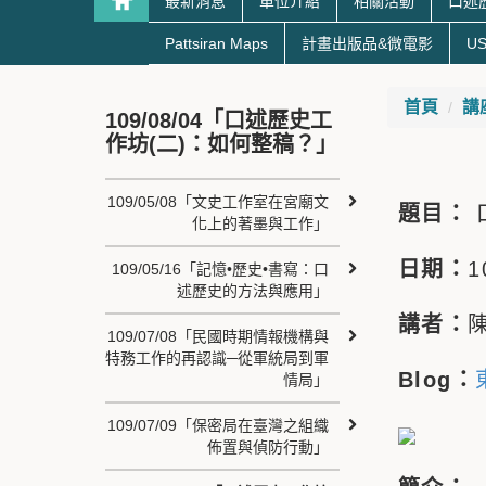
最新消息
單位介紹
相關活動
口述
Pattsiran Maps
計畫出版品&微電影
US
首頁
講
109/08/04「口述歷史工
作坊(二)：如何整稿？」
109/05/08「文史工作室在宮廟文
題目：
化上的著墨與工作」
日期：
1
109/05/16「記憶•歷史•書寫：口
述歷史的方法與應用」
講者：
109/07/08「民國時期情報機構與
特務工作的再認識─從軍統局到軍
Blog：
情局」
109/07/09「保密局在臺灣之組織
佈置與偵防行動」