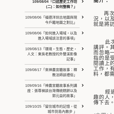
簡介：
109/08/04「口述歷史工作坊
(二)：如何整稿？」
再
109/08/06「福德洋圳古地圖與現
況，以
今戶籍地圖之對比」
就是將
109/08/06「如何進入場域，以及
進入場域該注意的事項」
此次共
講評。
109/08/13「環境‧生態‧歷史‧
而忽略
人文：東吳老教授的外雙溪影像
指的是
記事」
閱讀上
工作，
109/08/17「來神農宮聽故事：釋
料，都
教法師談禮俗」
109/09/16「神農宮聽故事系列講
座：張尊禎談台灣傳統糕餅以及
經過陳
郭元益的故事」
趣的人
傳下去
109/10/25「留住城市的記憶，從
城市到島內散步 」