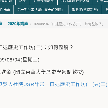
歷史訪談
講座
計畫相關課程
培力活動/在地連結
計畫五
R Hub
第一期計畫「留住歷史的記憶」
散散步(舊城新藝)
座
2020年講座
109/08/04「口述歷史工作坊(二)：如何整稿？」
口述歷史工作坊(二)：如何整稿？
09/08/04(星期二)
陳進金 (國立東華大學歷史學系副教授)
東吳人社院USR計畫—口述歷史工作坊(一)&(二)