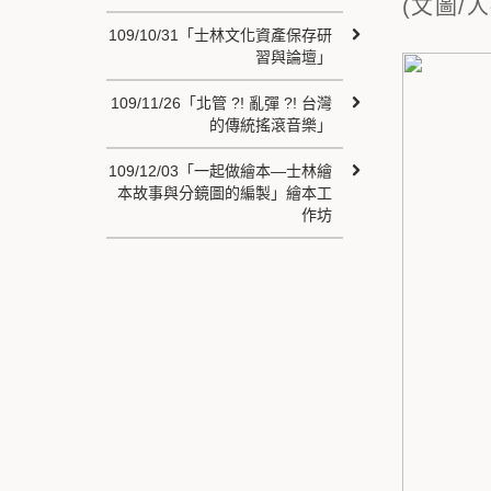
(文圖/
109/10/31「士林文化資產保存研
習與論壇」
109/11/26「北管 ?! 亂彈 ?! 台灣
的傳統搖滾音樂」
109/12/03「一起做繪本—士林繪
本故事與分鏡圖的編製」繪本工
作坊