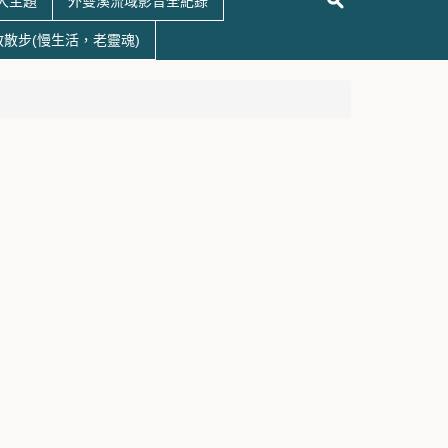
大主題
外雙溪流域影音全紀錄
散散步(慢生活，老靈魂)